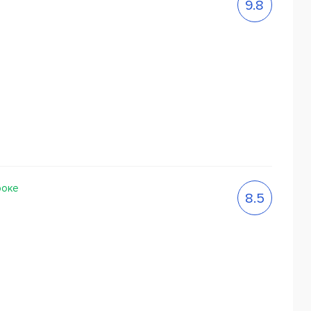
9.8
роке
8.5