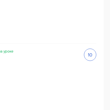
на уроке
10