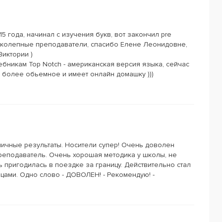
15 года, начинал с изучения букв, вот закончил pre
ликолепные преподаватели, спасибо Елене Леонидовне,
иктории )
ебникам Top Notch - американская версия языка, сейчас
 более обьемное и имеет онлайн домашку )))
личные результаты. Носители супер! Очень доволен
реподаватель. Очень хорошая методика у школы, не
ь пригодилась в поездке за границу. Действительно стал
цами. Одно слово - ДОВОЛЕН! - Рекомендую! -