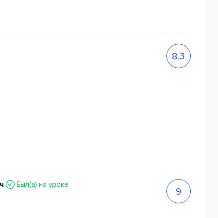
8.3
ич
Был(a) на уроке
9