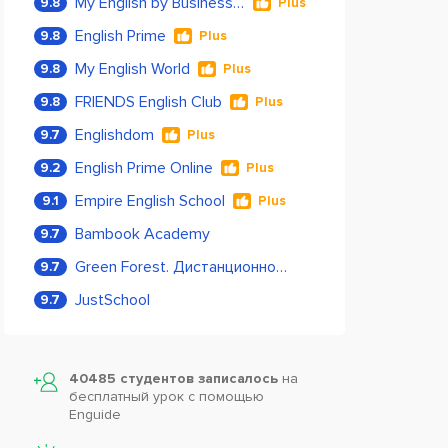
My English by Business Language
9.8
Plus
English Prime
9.8
Plus
My English World
9.8
Plus
FRIENDS English Club
9.8
Plus
Englishdom
9.7
Plus
English Prime Online
9.2
Plus
Empire English School
9.1
Plus
Bambook Academy
9.7
Green Forest. Дистанционное обучение
9.7
JustSchool
9.7
40485 студентов записалось
на
бесплатный урок с помощью
Enguide