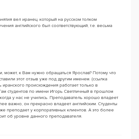
нятия вел иранец, который на русском толком
учения английского был соответствующий, т.е. весьма
и, может, к Вам нужно обращаться Ярослав? Потому что
ставили этот отзыв уже под другим именем. (ссылка
 иранского происхождения работает только в
Там студентов по имени Игорь Светличный в прошлом
никогда у нас не учились. Преподаватель хорошо владеет
олее важно, он прекрасно владеет английским. Студенты
кже преподает у корпоративных клиентов. А это более
рит об уровне данного преподавателя.