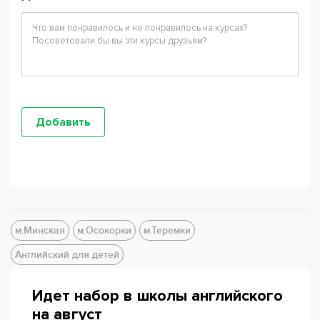
м.Минская
м.Осокорки
м.Теремки
Английский для детей
Идет набор в школы английского
на август