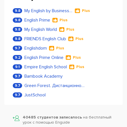
My English by Business Language
9.8
Plus
English Prime
9.8
Plus
My English World
9.8
Plus
FRIENDS English Club
9.8
Plus
Englishdom
9.7
Plus
English Prime Online
9.2
Plus
Empire English School
9.1
Plus
Bambook Academy
9.7
Green Forest. Дистанционное обучение
9.7
JustSchool
9.7
40485 студентов записалось
на бесплатный
урок с помощью Enguide