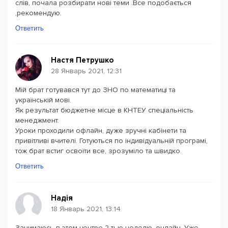
слів, почала розбирати нові теми .Все подобається
,рекомендую.
Ответить
Настя Петрушко
28 Январь 2021, 12:31
Мій брат готувався тут до ЗНО по математиці та
українській мові.
Як результат бюджетне місце в КНТЕУ спеціальність
менеджмент.
Уроки проходили офлайн, дуже зручні кабінети та
привітливі вчителі. Готуються по індивідуальній програмі,
тож брат встиг освоїти все, зрозуміло та швидко.
Ответить
Надія
18 Январь 2021, 13:14
Занимаюсь в этом центре 2-тью неделю, онлайн. Уже