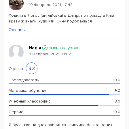
19 Февраль 2021, 17:48
Ходили в Логос (англійська) в Дніпрі, по приїзду в Київ
зразу ж знали, куди йти. Сину подобається
Ответить
Надія
Был(a) на уроке
8 Февраль 2021, 18:02
9.3
Оценка
-
Преподаватель
10.0
Методика обучения
9.0
Учебный класс (офис)
8.0
Сервис
10.0
Я була вже на двох зайняттях , вивчила багато нових