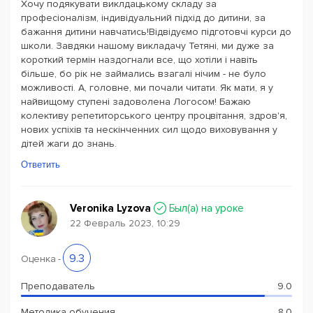
Хочу подякувати виклдацькому складу за
професіоналізм, індивідуальний підхід до дитини, за
бажання дитини навчатись!Відвідуємо підготовчі курси до
школи. Завдяки нашому викладачу Тетяні, ми дуже за
короткий термін наздогнали все, що хотіли і навіть
більше, бо рік не займались взагалі нічим - не було
можливості. А, головне, ми почали читати. Як мати, я у
найвищому ступені задоволена Логосом! Бажаю
колективу репетиторського центру процвітання, здров'я,
нових успіхів та нескінченних сил щодо виховування у
дітей жаги до знань.
Ответить
Veronika Lyzova
Был(a) на уроке
22 Февраль 2023, 10:29
9.3
Оценка
-
Преподаватель
9.0
Методика обучения
8.0