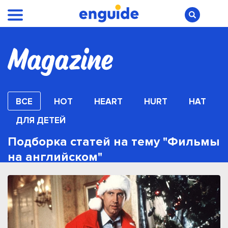
ВСЕ
HOT
HEART
HURT
HAT
ДЛЯ ДЕТЕЙ
Подборка статей на тему "Фильмы
на английском"