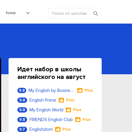
Киев
Идет набор в школы
английского на август
My English by Business Language
9.8
Plus
English Prime
9.8
Plus
My English World
9.8
Plus
FRIENDS English Club
9.8
Plus
Englishdom
9.7
Plus