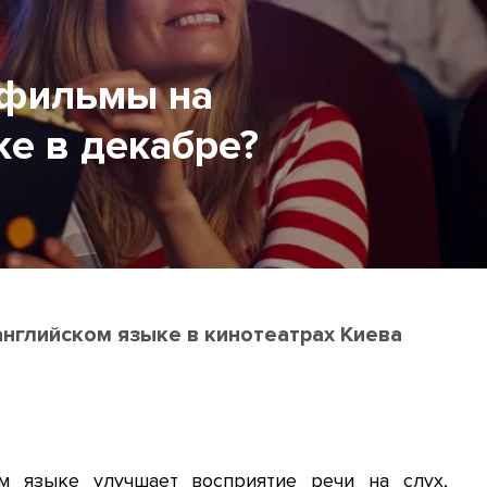
 фильмы на
ке в декабре?
английском языке в кинотеатрах Киева
м языке улучшает восприятие речи на слух,