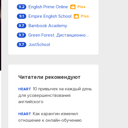
English Prime Online
9.2
Plus
Empire English School
9.1
Plus
Bambook Academy
9.7
Green Forest. Дистанционное обучение
9.7
JustSchool
9.7
Читатели рекомендуют
10 привычек на каждый день
HEART
для усовершенствования
английского
Как карантин изменил
HEART
отношение к онлайн-обучению