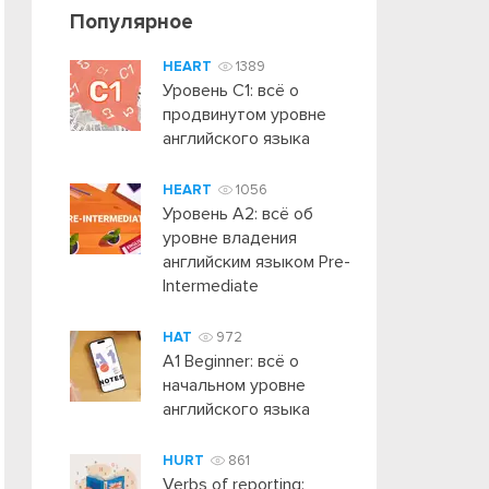
Популярное
HEART
1389
Уровень C1: всё о
продвинутом уровне
английского языка
HEART
1056
Уровень А2: всё об
уровне владения
английским языком Pre-
Intermediate
HAT
972
A1 Beginner: всё о
начальном уровне
английского языка
HURT
861
Verbs of reporting: