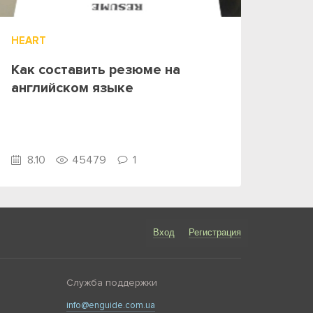
HEART
Как составить резюме на
английском языке
8.10
45479
1
Вход
Регистрация
Служба поддержки
info@enguide.com.ua