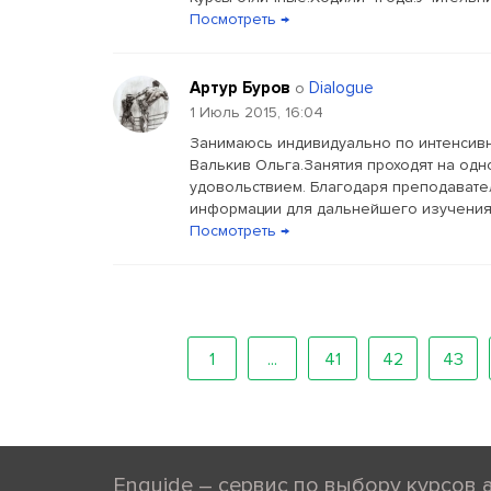
Посмотреть →
Артур Буров
Dialogue
о
1 Июль 2015, 16:04
Занимаюсь индивидуально по интенсивн
Валькив Ольга.Занятия проходят на од
удовольствием. Благодаря преподавате
информации для дальнейшего изучения.
Посмотреть →
1
...
41
42
43
Enguide – сервис по выбору курсов 