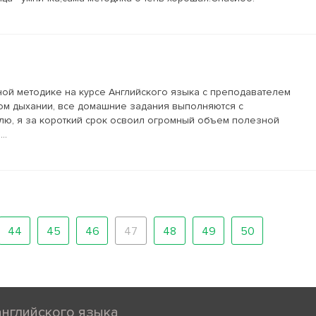
ой методике на курсе Английского языка с преподавателем
ном дыхании, все домашние задания выполняются с
лю, я за короткий срок освоил огромный объем полезной
..
44
45
46
47
48
49
50
английского языка