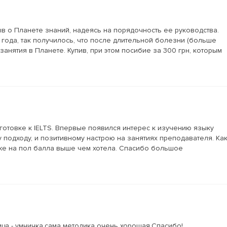
ыв о Планете знаний, надеясь на порядочность ее руководства.
года, так получилось, что после длительной болезни (больше
занятия в Планете. Купив, при этом посибие за 300 грн, которым
готовке к IELTS. Впервые появился интерес к изучению языку
подходу, и позитивному настрою на занятиях преподавателя. Ка
аже на пол балла выше чем хотела. Спасибо большое
ца - умничка,сама методика очень хорошая.Спасибо!