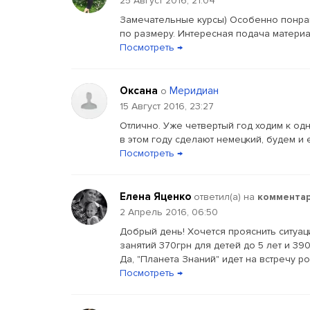
25 Август 2016, 21:04
Замечательные курсы) Особенно понрав
по размеру. Интересная подача материа
Посмотреть →
Оксана
Меридиан
о
15 Август 2016, 23:27
Отлично. Уже четвертый год ходим к од
в этом году сделают немецкий, будем и е
Посмотреть →
Елена Яценко
ответил(a) на
коммента
2 Апрель 2016, 06:50
Добрый день! Хочется прояснить ситуац
занятий 370грн для детей до 5 лет и 390
Да, "Планета Знаний" идет на встречу ро
Посмотреть →