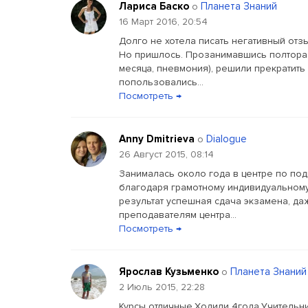
Лариса Баско
Планета Знаний
о
16 Март 2016, 20:54
Долго не хотела писать негативный отз
Но пришлось. Прозанимавшись полтора 
месяца, пневмония), решили прекратить 
попользовались...
Посмотреть →
Anny Dmitrieva
Dialogue
о
26 Август 2015, 08:14
Занималась около года в центре по под
благодаря грамотному индивидуальному 
результат успешная сдача экзамена, д
преподавателям центра...
Посмотреть →
Ярослав Кузьменко
Планета Знаний
о
2 Июль 2015, 22:28
Курсы отличные.Ходили 4года.Учительни