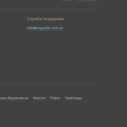
Служба поддержки
info@enguide.com.ua
ано-Франковськ
Херсон
Ровно
Черновцы