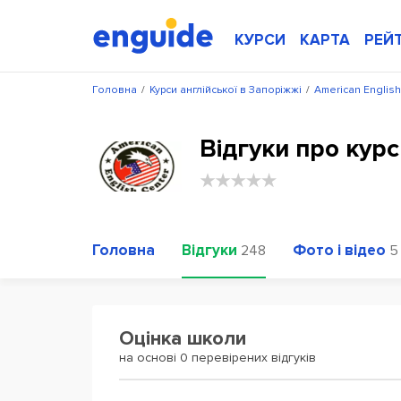
КУРСИ
КАРТА
РЕЙ
Головна
/
Курси англійської в Запоріжжі
/
American English
Відгуки про курс
Головна
Відгуки
Фото і відео
248
5
Оцінка школи
на основі 0 перевірених відгуків