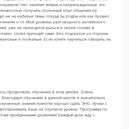
кольником. Нет, занятия живые и непринужденные, это
озможностью получить полезный опыт общения на
ут не на избитые темы: откуда ты родом или как провел
лечениях и т.п. Мой уровень разговорного английского
мя, уже не приходится рыться в своей голове в
лова», слова приходят сами, без подсказок со стороны.
тересные и полезные. Если хотите научиться говорить на
юсь продолжать обучение в этом центре. Очень
. Благодаря обучению в данной школе я значительно
олученные знания помогли хорошо сдать ЗНО. Уроки с
воспринимать язык на слуховом уровне. Программа по
 3-мя пройденными уровнями! Каждый урок жду с