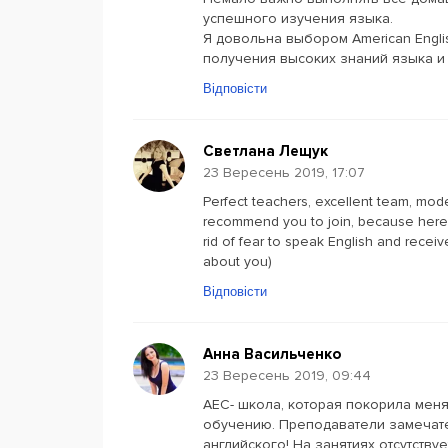
успешного изучения языка.
Я довольна выбором American Engl
получения высоких знаний языка и
Відповісти
Светлана Лещук
23 Вересень 2019, 17:07
Perfect teachers, excellent team, mod
recommend you to join, because here 
rid of fear to speak English and recei
about you)
Відповісти
Анна Васильченко
23 Вересень 2019, 09:44
АЕС- школа, которая покорила меня
обучению. Преподаватели замечате
английского! На занятиях отсутству