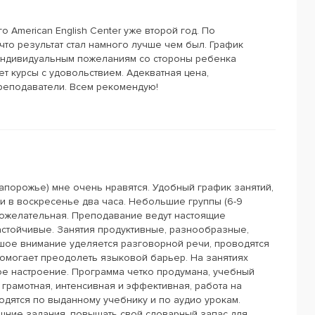
 American English Center уже второй год. По
 что результат стал намного лучше чем был. График
индивидуальным пожеланиям со стороны ребенка
ет курсы с удовольствием. Адекватная цена,
реподаватели. Всем рекомендую!
(Запорожье) мне очень нравятся. Удобный график занятий,
 и в воскресенье два часа. Небольшие группы (6-9
рожелательная. Преподавание ведут настоящие
стойчивые. Занятия продуктивные, разнообразные,
шое внимание уделяется разговорной речи, проводятся
помогает преодолеть языковой барьер. На занятиях
ое настроение. Программа четко продумана, учебный
грамотная, интенсивная и эффективная, работа на
одятся по выданному учебнику и по аудио урокам.
ние задания, повышать свой словарный запас для