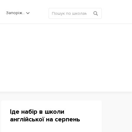
Запоріжжя
Іде набір в школи
англійської на серпень