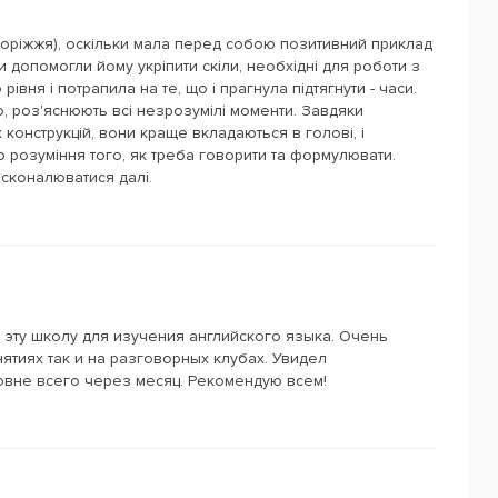
поріжжя), оскільки мала перед собою позитивний приклад
ни допомогли йому укріпити скіли, необхідні для роботи з
івня і потрапила на те, що і прагнула підтягнути - часи.
, роз'яснюють всі незрозумілі моменти. Завдяки
конструкцій, вони краще вкладаються в голові, і
до розуміння того, як треба говорити та формулювати.
сконалюватися далі.
 эту школу для изучения английского языка. Очень
ятиях так и на разговорных клубах. Увидел
овне всего через месяц. Рекомендую всем!