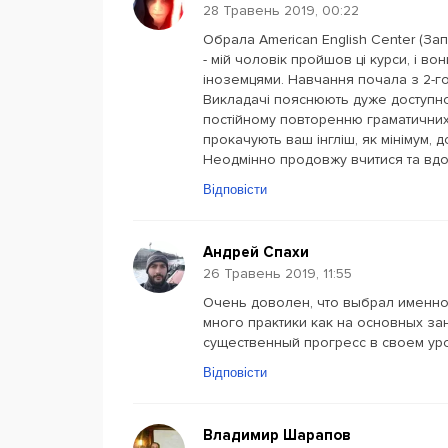
28 Травень 2019, 00:22
Обрала American English Center (За
- мій чоловік пройшов ці курси, і во
іноземцями. Навчання почала з 2-го р
Викладачі пояснюють дуже доступно
постійному повторенню граматичних 
прокачують ваш інгліш, як мінімум, 
Неодмінно продовжу вчитися та вдо
Відповісти
Андрей Спахи
26 Травень 2019, 11:55
Очень доволен, что выбрал именно
много практики как на основных зан
существенный прогресс в своем ур
Відповісти
Владимир Шарапов