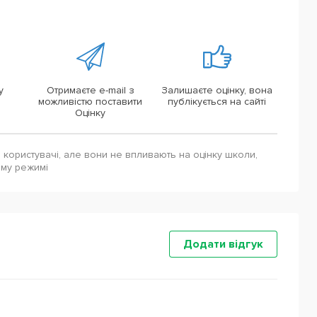
у
Отримаєте e-mail з
Залишаєте оцінку, вона
можливістю поставити
публікується на сайті
Оцінку
і користувачі, але вони не впливають на оцінку школи,
ому режимі
Додати відгук