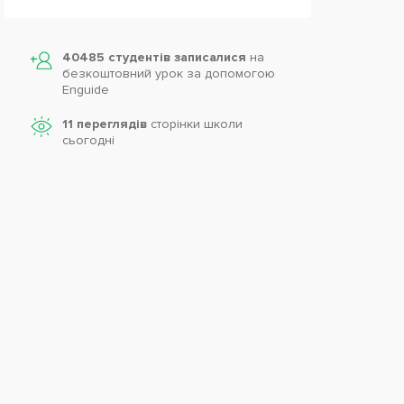
40485 студентів записалися
на
безкоштовний урок за допомогою
Enguide
11 переглядів
сторінки школи
cьогодні