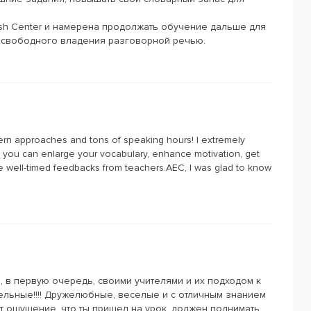
ish Center и намерена продолжать обучение дальше для
 свободного владения разговорной речью.
ern approaches and tons of speaking hours! I extremely
you can enlarge your vocabulary, enhance motivation, get
ve well-timed feedbacks from teachers.AEC, l was glad to know
, в первую очередь, своими учителями и их подходом к
льные!!!! Дружелюбные, веселые и с отличным знанием
ет ощущение, что ты пришел на урок, должен поднимать