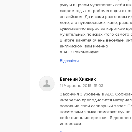
руку и в целом чувствовать себя ш
скорее отдых от рабочего дня с в
английском. Да и сами разговоры ид
лето, а о путешествиях, кино, разв
существенно вырос за короткое вре
мучительных поисках «того самого с
В итоге занятия очень веселые, ин
английском, вам именно
в АЕС! Рекомендую!
Відповісти
Евгений Хижняк
11 Червень 2019, 15:03
Закончил 3 уровень в AEC. Собира
интересно преподносится материал
пополнил свой словарный запас. П
носителями языка помогают лучше 
себе очень интересная. Я доволен
интересом.