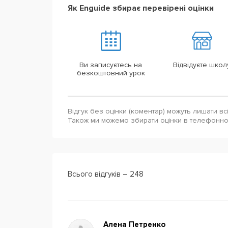
Як Enguide збирає перевірені оцінки
Ви записуєтесь на
Відвідуєте школ
безкоштовний урок
Відгук без оцінки (коментар) можуть лишати вс
Також ми можемо збирати оцінки в телефонн
Всього відгуків – 248
Алена Петренко