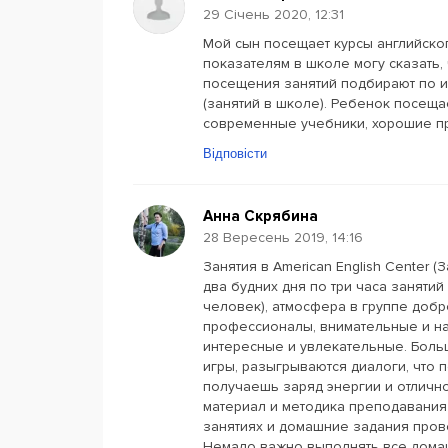
29 Січень 2020, 12:31
Мой сын посещает курсы английского
показателям в школе могу сказать,
посещения занятий подбирают по 
(занятий в школе). Ребенок посеща
современные учебники, хорошие п
Відповісти
Анна Скрябина
28 Вересень 2019, 14:16
Занятия в American English Center 
два будних дня по три часа занятий
человек), атмосфера в группе доб
профессионалы, внимательные и на
интересные и увлекательные. Боль
игры, разыгрываются диалоги, что 
получаешь заряд энергии и отличн
материал и методика преподавания 
занятиях и домашние задания пров
Немало важно выполнять все домаш