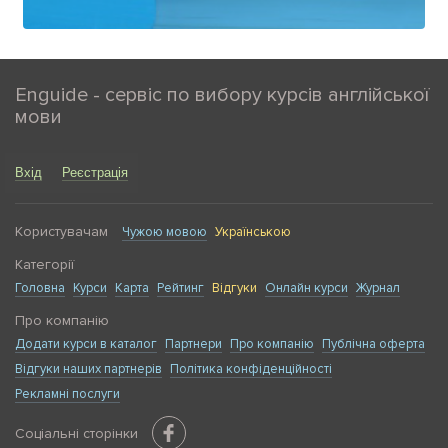
Enguide - сервіс по вибору курсів англійської
мови
Вхід
Реєстрація
Користувачам
Чужою мовою
Українською
Категорії
Головна
Курси
Карта
Рейтинг
Відгуки
Онлайн курси
Журнал
Про компанію
Додати курси в каталог
Партнери
Про компанію
Публічна оферта
Відгуки наших партнерів
Політика конфіденційності
Рекламні послуги
Соціальні сторінки