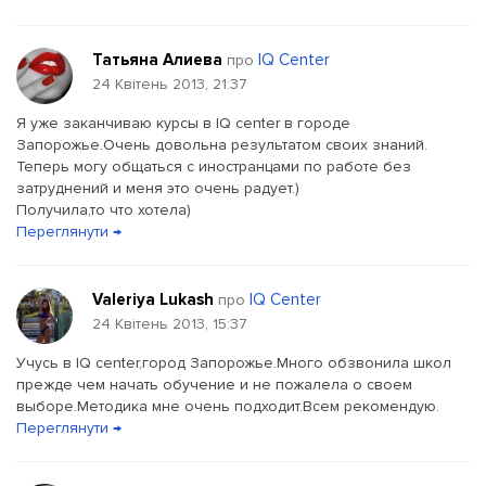
Татьяна Αлиева
IQ Center
про
24 Квітень 2013, 21:37
Я уже заканчиваю курсы в IQ center в городе
Запорожье.Очень довольна результатом своих знаний.
Теперь могу общаться с иностранцами по работе без
затруднений и меня это очень радует.)
Получила,то что хотела)
Переглянути →
Valeriya Lukash
IQ Center
про
24 Квітень 2013, 15:37
Учусь в IQ center,город Запорожье.Много обзвонила школ
прежде чем начать обучение и не пожалела о своем
выборе.Методика мне очень подходит.Всем рекомендую.
Переглянути →