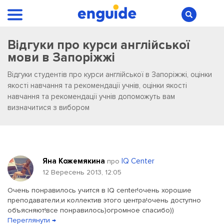
Відгуки про курси англійської
мови в Запоріжжі
Відгуки студентів про курси англійської в Запоріжжі, оцінки
якості навчання та рекомендації учнів, оцінки якості
навчання та рекомендації учнів допоможуть вам
визначитися з вибором
Яна Кожемякина
IQ Center
про
12 Вересень 2013, 12:05
Очень понравилось учится в IQ center!очень хорошие
преподаватели,и коллектив этого центра!очень доступно
объясняют!все понравилось)огромное спасибо))
Переглянути →