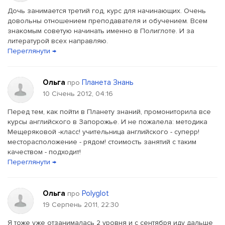
Дочь занимается третий год, курс для начинающих. Очень
довольны отношением преподавателя и обучением. Всем
знакомым советую начинать именно в Полиглоте. И за
литературой всех направляю.
Переглянути →
Ольга
Планета Знань
про
10 Січень 2012, 04:16
Перед тем, как пойти в Планету знаний, промониторила все
курсы английского в Запорожье. И не пожалела: методика
Мещеряковой -класс! учительница английского - суперр!
месторасположение - рядом! стоимость занятий с таким
качеством - подходит!
Переглянути →
Ольга
Polyglot
про
19 Серпень 2011, 22:30
Я тоже уже отзанималась 2 уровня и с сентября иду дальше