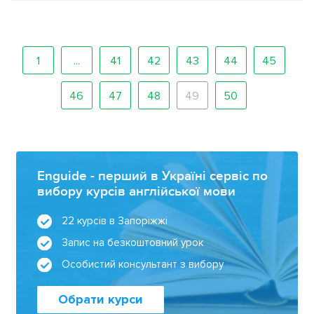
1
...
41
42
43
44
45
46
47
48
49
50
Enguide - перший в Україні сервіс по
вибору курсів англійської мови
22 курсів в Запоріжжі
Запис на безкоштовний урок
Особистий консультант з вибору
Обрати курси