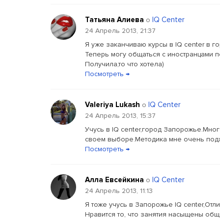
Татьяна Αлиева
IQ Center
о
24 Апрель 2013, 21:37
Я уже заканчиваю курсы в IQ center в 
Теперь могу общаться с иностранцами по
Получила,то что хотела)
Посмотреть →
Valeriya Lukash
IQ Center
о
24 Апрель 2013, 15:37
Учусь в IQ center,город Запорожье.Мн
своем выборе.Методика мне очень под
Посмотреть →
Алла Евсейкина
IQ Center
о
24 Апрель 2013, 11:13
Я тоже учусь в Запорожье IQ center,От
Нравится то, что занятия насыщены общ