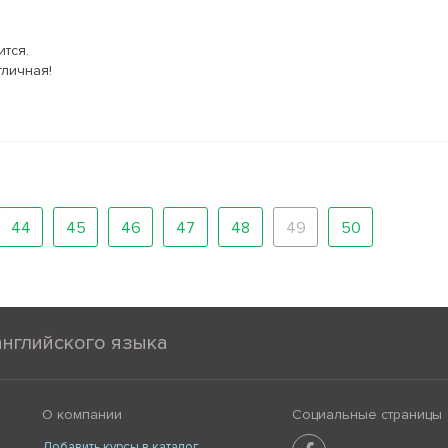
ится.
личная!
44
45
46
47
48
49
50
английского языка
О компании
Социальные страницы
Добавить курсы в каталог