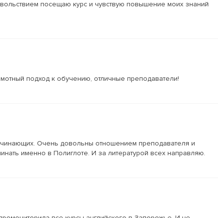
овольствием посещаю курс и чувствую повышение моих знаний
амотный подход к обучению, отличные преподаватели!
 начинающих. Очень довольны отношением преподавателя и
нать именно в Полиглоте. И за литературой всех направляю.
, промониторила все курсы английского в Запорожье. И не