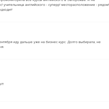
! учительница английского - суперр! месторасположение - рядом!
одходит!
сентября иду дальше уже на бизнес курс. Долго выбирала, не
ня.
!!!