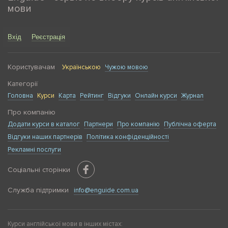
мови
Вхід
Реєстрація
Користувачам
Українською
Чужою мовою
Категорії
Головна
Курси
Карта
Рейтинг
Відгуки
Онлайн курси
Журнал
Про компанію
Додати курси в каталог
Партнери
Про компанію
Публічна оферта
Відгуки наших партнерів
Політика конфіденційності
Рекламні послуги
Соціальні сторінки
Служба підтримки
info@enguide.com.ua
Курси англійської мови в інших містах: