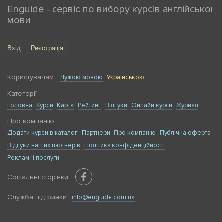
Enguide - сервіс по вибору курсів англійської
мови
Вхід
Реєстрація
Користувачам
Чужою мовою
Українською
Категорії
Головна
Курси
Карта
Рейтинг
Відгуки
Онлайн курси
Журнал
Про компанію
Додати курси в каталог
Партнери
Про компанію
Публічна оферта
Відгуки наших партнерів
Політика конфіденційності
Рекламні послуги
Соціальні сторінки
Служба підтримки
info@enguide.com.ua