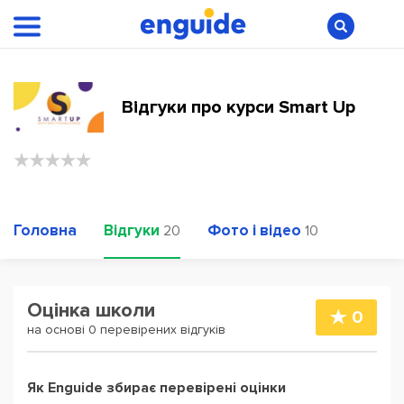
Відгуки про курси Smart Up
Головна
Відгуки
Фото і відео
20
10
Оцінка школи
0
на основі 0 перевірених відгуків
Як Enguide збирає перевірені оцінки