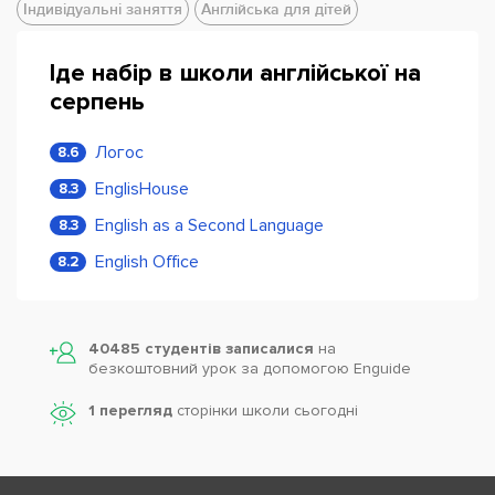
Індивідуальні заняття
Англійська для дітей
Іде набір в школи англійської на
серпень
Логос
8.6
EnglisHouse
8.3
English as a Second Language
8.3
English Office
8.2
40485 студентів записалися
на
безкоштовний урок за допомогою Enguide
1 перегляд
сторінки школи cьогодні