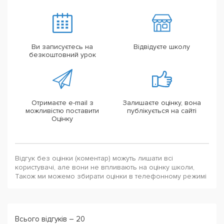
Ви записуєтесь на
Відвідуєте школу
безкоштовний урок
Отримаєте e-mail з
Залишаєте оцінку, вона
можливістю поставити
публікується на сайті
Оцінку
Відгук без оцінки (коментар) можуть лишати всі
користувачі, але вони не впливають на оцінку школи,
Також ми можемо збирати оцінки в телефонному режимі
Всього відгуків – 20