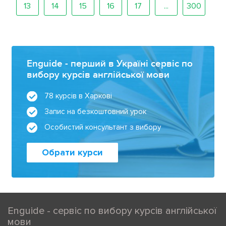
13
14
15
16
17
...
300
Enguide - перший в Україні сервіс по
вибору курсів англійської мови
78 курсів в Харкові
Запис на безкоштовний урок
Особистий консультант з вибору
Обрати курси
Enguide - сервіс по вибору курсів англійської
мови