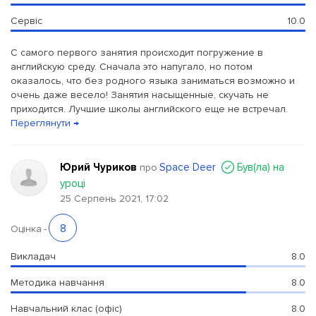
Сервіс
10.0
С самого первого занятия происходит погружение в
английскую среду. Сначала это напугало, но потом
оказалось, что без родного языка заниматься возможно и
очень даже весело! Занятия насыщенные, скучать не
приходится. Лучшие школы английского еще не встречал.
Переглянути →
Юрий Чуриков
Space Deer
Був(ла) на
про
уроці
25 Серпень 2021, 17:02
8
Оцінка
-
Викладач
8.0
Методика навчання
8.0
Навчальний клас (офіс)
8.0