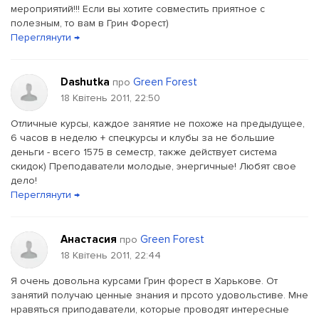
мероприятий!!! Если вы хотите совместить приятное с
полезным, то вам в Грин Форест)
Переглянути →
Dashutka
Green Forest
про
18 Квітень 2011, 22:50
Отличные курсы, каждое занятие не похоже на предыдущее,
6 часов в неделю + спецкурсы и клубы за не большие
деньги - всего 1575 в семестр, также действует система
скидок) Преподаватели молодые, энергичные! Любят свое
дело!
Переглянути →
Анастасия
Green Forest
про
18 Квітень 2011, 22:44
Я очень довольна курсами Грин форест в Харькове. От
занятий получаю ценные знания и прсото удовольстиве. Мне
нравяться приподаватели, которые проводят интересные