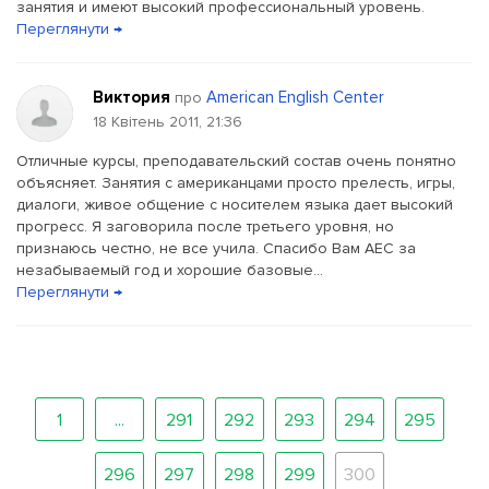
занятия и имеют высокий профессиональный уровень.
Переглянути →
Виктория
American English Center
про
18 Квітень 2011, 21:36
Отличные курсы, преподавательский состав очень понятно
объясняет. Занятия с американцами просто прелесть, игры,
диалоги, живое общение с носителем языка дает высокий
прогресс. Я заговорила после третьего уровня, но
признаюсь честно, не все учила. Спасибо Вам AEC за
незабываемый год и хорошие базовые...
Переглянути →
1
...
291
292
293
294
295
296
297
298
299
300