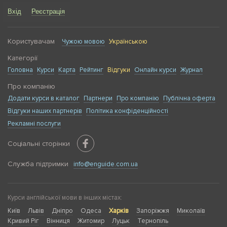
Вхід
Реєстрація
Користувачам
Чужою мовою
Українською
Категорії
Головна
Курси
Карта
Рейтинг
Відгуки
Онлайн курси
Журнал
Про компанію
Додати курси в каталог
Партнери
Про компанію
Публічна оферта
Відгуки наших партнерів
Політика конфіденційності
Рекламні послуги
Соціальні сторінки
Служба підтримки
info@enguide.com.ua
Курси англійської мови в інших містах:
Київ
Львів
Дніпро
Одеса
Харків
Запоріжжя
Миколаїв
Кривий Ріг
Вінниця
Житомир
Луцьк
Тернопіль