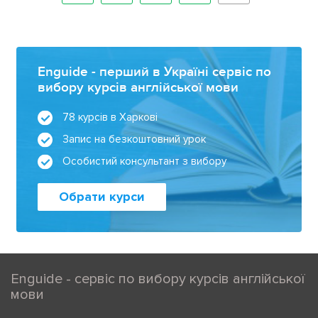
Enguide - перший в Україні сервіс по
вибору курсів англійської мови
78 курсів в Харкові
Запис на безкоштовний урок
Особистий консультант з вибору
Обрати курси
Enguide - сервіс по вибору курсів англійської
мови