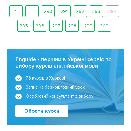
1
...
290
291
292
293
294
295
296
297
298
299
300
Enguide - перший в Україні сервіс по
вибору курсів англійської мови
78 курсів в Харкові
Запис на безкоштовний урок
Особистий консультант з вибору
Обрати курси