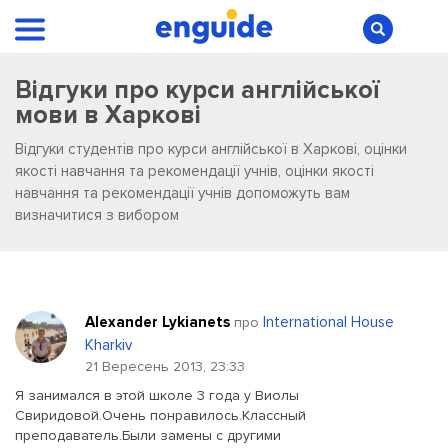
Відгуки про курси англійської
мови в Харкові
Відгуки студентів про курси англійської в Харкові, оцінки
якості навчання та рекомендації учнів, оцінки якості
навчання та рекомендації учнів допоможуть вам
визначитися з вибором
Alexander Lykianets
International House
про
Kharkiv
21 Вересень 2013, 23:33
Я занимался в этой школе 3 года у Виолы
Свиридовой.Очень понравилось.Классный
преподаватель.Были замены с другими