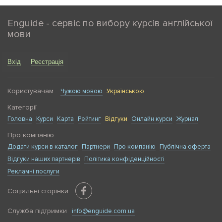
Enguide - сервіс по вибору курсів англійської
мови
Вхід
Реєстрація
Користувачам
Чужою мовою
Українською
Категорії
Головна
Курси
Карта
Рейтинг
Відгуки
Онлайн курси
Журнал
Про компанію
Додати курси в каталог
Партнери
Про компанію
Публічна оферта
Відгуки наших партнерів
Політика конфіденційності
Рекламні послуги
Соціальні сторінки
Служба підтримки
info@enguide.com.ua