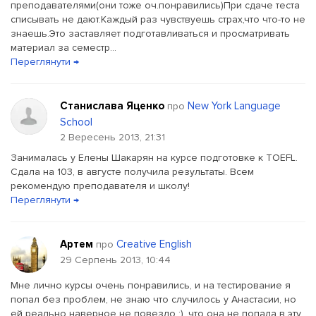
преподавателями(они тоже оч.понравились)При сдаче теста
списывать не дают.Каждый раз чувствуешь страх,что что-то не
знаешь.Это заставляет подготавливаться и просматривать
материал за семестр...
Переглянути →
Станислава Яценко
New York Language
про
School
2 Вересень 2013, 21:31
Занималась у Елены Шакарян на курсе подготовке к TOEFL.
Сдала на 103, в августе получила результаты. Всем
рекомендую преподавателя и школу!
Переглянути →
Артем
Creative English
про
29 Серпень 2013, 10:44
Мне лично курсы очень понравились, и на тестирование я
попал без проблем, не знаю что случилось у Анастасии, но
ей реально наверное не повезло :), что она не попала в эту