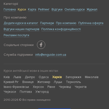
Категорії
Головна
Курси
Карта
Рейтинг
Відгуки
Онлайн курси
Журнал
Про компанію
Додати курси в каталог
Партнери
Про компанію
Публічна оферта
Відгуки наших партнерів
Політика конфіденційності
Рекламні послуги
Соціальні сторінки
Служба підтримки
info@enguide.com.ua
Курси англійської мови в інших містах:
Київ
Львів
Дніпро
Одеса
Харків
Запоріжжя
Миколаїв
Кривий Ріг
Вінниця
Житомир
Луцьк
Тернопіль
Івано-Франківськ
Херсон
Рівне
Чернівці
Чернігів
Черкаси
Полтава
Ужгород
2010-2026 © Всі права захищено