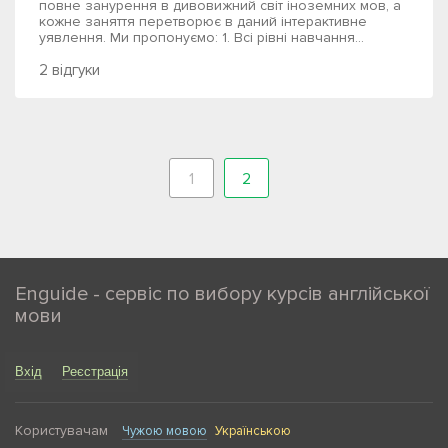
повне занурення в дивовижний світ іноземних мов, а
кожне заняття перетворює в даний інтерактивне
уявлення. Ми пропонуємо: 1. Всі рівні навчання...
2 відгуки
1
2
Enguide - сервіс по вибору курсів англійської
мови
Вхід
Реєстрація
Користувачам
Чужою мовою
Українською