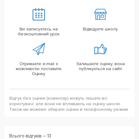
Ви записуєтесь на
Відвідуєте школу
безкоштовний урок
Отримаєте e-mail з
Залишаєте оцінку, вона
можливістю поставити
публікується на сайті
Оцінку
Відгук без оцінки (коментар) можуть лишати всі
користувачі, але вони не впливають на оцінку школи,
Також ми можемо збирати оцінки в телефонному режимі
Всього відгуків – 13