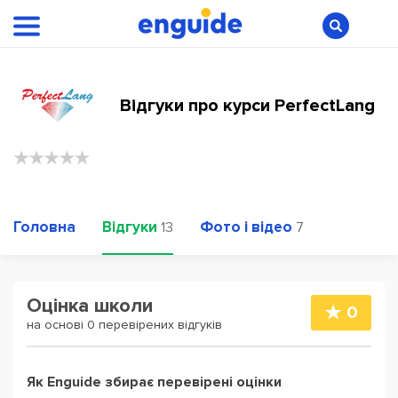
Відгуки про курси PerfectLang
Головна
Відгуки
Фото і відео
13
7
Оцінка школи
0
на основі 0 перевірених відгуків
Як Enguide збирає перевірені оцінки