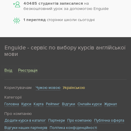
40485 студентів записалися
на
безкоштовний урок за допомогою Enguide
1 перегляд
сторінки школи cьогодні
Enguide - сервіс по вибору курсів англійської
мови
Вхід
Реєстрація
Користувачам
Чужою мовою
Українською
Категорії
Головна
Курси
Карта
Рейтинг
Відгуки
Онлайн курси
Журнал
Про компанію
Додати курси в каталог
Партнери
Про компанію
Публічна оферта
Відгуки наших партнерів
Політика конфіденційності