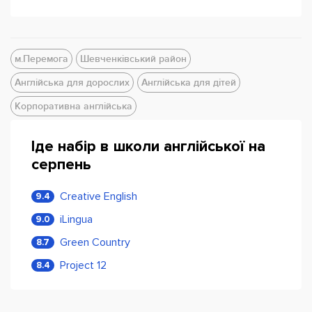
м.Перемога
Шевченківський район
Англійська для дорослих
Англійська для дітей
Корпоративна англійська
Іде набір в школи англійської на
серпень
Creative English
9.4
iLingua
9.0
Green Country
8.7
Project 12
8.4