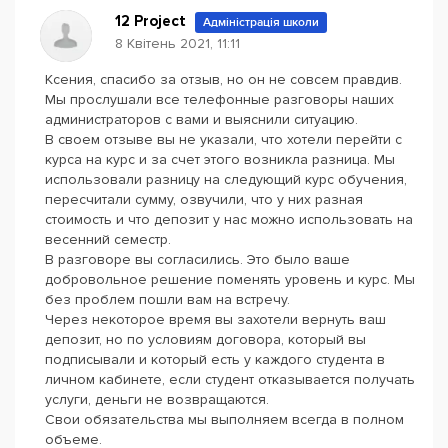
12 Project
Адміністрація школи
8 Квітень 2021, 11:11
Ксения, спасибо за отзыв, но он не совсем правдив.
Мы прослушали все телефонные разговоры наших
администраторов с вами и выяснили ситуацию.
В своем отзыве вы не указали, что хотели перейти с
курса на курс и за счет этого возникла разница. Мы
использовали разницу на следующий курс обучения,
пересчитали сумму, озвучили, что у них разная
стоимость и что депозит у нас можно использовать на
весенний семестр.
В разговоре вы согласились. Это было ваше
добровольное решение поменять уровень и курс. Мы
без проблем пошли вам на встречу.
Через некоторое время вы захотели вернуть ваш
депозит, но по условиям договора, который вы
подписывали и который есть у каждого студента в
личном кабинете, если студент отказывается получать
услуги, деньги не возвращаются.
Свои обязательства мы выполняем всегда в полном
объеме.