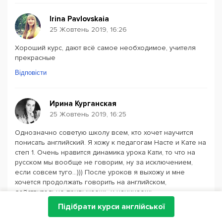
Irina Pavlovskaia
25 Жовтень 2019, 16:26
Хороший курс, дают всё самое необходимое, учителя
прекрасные
Відповісти
Ирина Курганская
25 Жовтень 2019, 16:25
Однозначно советую школу всем, кто хочет научится
понисать английский. Я хожу к педагогам Насте и Кате на
степ 1. Очень нравится динамика урока Кати, то что на
русском мы вообще не говорим, ну за исключением,
если совсем туго...))) После уроков я выхожу и мне
хочется продолжать говорить на английском,
действительно привыкаешь и начинаешь
адапритоваться в языке. К Насте хожу совсем немного,
Підібрати курси англійської
но она всего за пару уроков успела расположить к
себе, тоже очень позтивный и грамотный