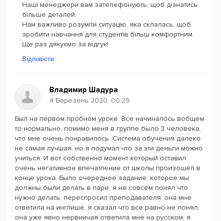
Наші менеджери вам зателефонують, щоб дізнатись
більше деталей.
Нам важливо розуміти ситуацію, яка склалась, щоб
зробити навчання для студентів більш комфортним.
Ще раз дякуємо за відгук!
Відповісти
Владимир Шадура
4 Березень 2020, 00:29
Был на первом пробном уроке. Все начиналось вобщем
то нормально, помимо меня в группе было 3 человека,
что мне очень понравилось. Система обучения далеко
не самая лучшая, но я подумал что за эти деньги можно
учиться. И вот собственно момент который оставил
очень негативное впечатление от школы произошёл в
конце урока. Было очередное задание, которое мы
должны были делать в паре, я не совсем понял что
нужно делать, переспросил преподавателя, она мне
ответила на инглише, я сказал что все равно не понял,
она уже явно нервничая ответила мне на русском, я