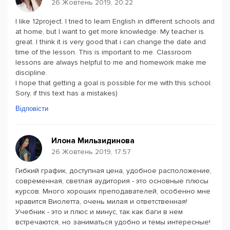
26 Жовтень 2019, 20:22
I like 12project. I tried to learn English in different schools and
at home, but l want to get more knowledge. My teacher is
great. I think it is very good that i can change the date and
time of the lesson. This is important to me. Classroom
lessons are always helpful to me and homework make me
discipline.
I hope that getting a goal is possible for me with this school.
Sory, if this text has a mistakes)
Відповісти
Илона Мильзидинова
26 Жовтень 2019, 17:57
Гибкий график, доступная цена, удобное расположение,
современная, светлая аудитория - это основные плюсы
курсов. Много хороших преподавателей, особенно мне
нравится Виолетта, очень милая и ответственная!
Учебник - это и плюс и минус, так как баги в нем
встречаются, но заниматься удобно и темы интересные!