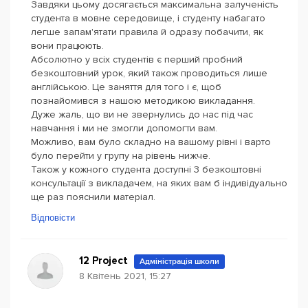
Завдяки цьому досягається максимальна залученість
студента в мовне середовище, і студенту набагато
легше запам'ятати правила й одразу побачити, як
вони працюють.
Абсолютно у всіх студентів є перший пробний
безкоштовний урок, який також проводиться лише
англійською. Це заняття для того і є, щоб
познайомився з нашою методикою викладання.
Дуже жаль, що ви не звернулись до нас під час
навчання і ми не змогли допомогти вам.
Можливо, вам було складно на вашому рівні і варто
було перейти у групу на рівень нижче.
Також у кожного студента доступні 3 безкоштовні
консультації з викладачем, на яких вам б індивідуально
ще раз пояснили матеріал.
Відповісти
12 Project
Адміністрація школи
8 Квітень 2021, 15:27