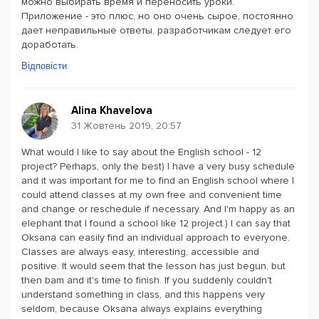
можно выбирать время и переносить уроки.
Приложение - это плюс, но оно очень сырое, постоянно
дает неправильные ответы, разработчикам следует его
доработать.
Відповісти
Alina Khavelova
31 Жовтень 2019, 20:57
What would I like to say about the English school - 12
project? Perhaps, only the best) I have a very busy schedule
and it was important for me to find an English school where I
could attend classes at my own free and convenient time
and change or reschedule if necessary. And I'm happy as an
elephant that I found a school like 12 project.) I can say that
Oksana can easily find an individual approach to everyone.
Classes are always easy, interesting, accessible and
positive. It would seem that the lesson has just begun, but
then bam and it's time to finish. If you suddenly couldn't
understand something in class, and this happens very
seldom, because Oksana always explains everything