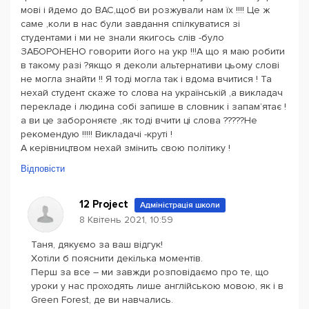
мові і йдемо до ВАС,щоб ви розжували нам їх !!!! Це ж
саме ,коли в нас були завдання спілкуватися зі
студентами і ми не знали якигось слів -було
ЗАБОРОНЕНО говорити його на укр !!!А що я маю робити
в такому разі ?якщо я деколи альтернативи цьому слові
не могла знайти !! Я тоді могла так і вдома вчитися ! Та
нехай студент скаже то слова на українській ,а викладач
перекладе і людина собі запише в словник і запам’ятає !
а ви це забороняєте ,як тоді вчити ці слова ?????Не
рекомендую !!!!! Викладачі -круті !
А керівництвом нехай змінить свою політику !
Відповісти
12 Project
Адміністрація школи
8 Квітень 2021, 10:59
Таня, дякуємо за ваш відгук!
Хотіли б пояснити декілька моментів.
Перш за все – ми завжди розповідаємо про те, що
уроки у нас проходять лише англійською мовою, як і в
Green Forest, де ви навчались.