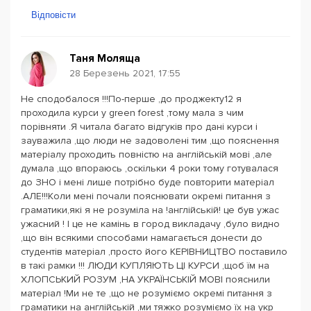
Відповісти
Таня Моляща
28 Березень 2021, 17:55
Не сподобалося !!!По-перше ,до проджекту12 я
проходила курси у green forest ,тому мала з чим
порівняти .Я читала багато відгуків про дані курси і
зауважила ,що люди не задоволені тим ,що пояснення
матеріалу проходить повністю на англійській мові ,але
думала ,що впораюсь ,оскільки 4 роки тому готувалася
до ЗНО і мені лише потрібно буде повторити матеріал
.АЛЕ!!!Коли мені почали пояснювати окремі питання з
граматики,які я не розуміла на !англійській! це був ужас
ужасний ! І це не камінь в город викладачу ,було видно
,що він всякими способами намагається донести до
студентів матеріал ,просто його КЕРІВНИЦТВО поставило
в такі рамки !!! ЛЮДИ КУПЛЯЮТЬ ЦІ КУРСИ ,щоб їм на
ХЛОПСЬКИЙ РОЗУМ ,НА УКРАЇНСЬКІЙ МОВІ пояснили
матеріал !Ми не те ,що не розуміємо окремі питання з
граматики на англійській ,ми тяжко розуміємо їх на укр