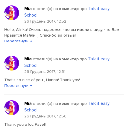
Mia
Talk it easy
ответил(a) на
коментар
про
School
26 Грудень 2017, 12:52
Hello, AlInka! Очень надеемся, что вы имели в виду, что Вам
Нравится Майли :) Спасибо за отзыв!
Переглянути →
Mia
Talk it easy
ответил(a) на
коментар
про
School
26 Грудень 2017, 12:51
That's so nice of you , Hanna! Thank yoy!
Переглянути →
Mia
Talk it easy
ответил(a) на
коментар
про
School
26 Грудень 2017, 12:50
Thank you a lot, Pavel!