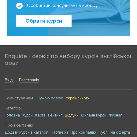
Особистий консультант з вибору
Обрати курси
Enguide - сервіс по вибору курсів англійської
мови
Вхід
Реєстрація
Користувачам
Чужою мовою
Українською
Категорії
Головна
Курси
Карта
Рейтинг
Відгуки
Онлайн курси
Журнал
Про компанію
Додати курси в каталог
Партнери
Про компанію
Публічна оферта