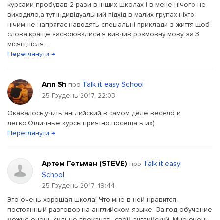
курсами пробував 2 рази в інших школах і в мене нічого не
виходило,а тут індивідуальний підхід в малих групах,ніхто
нічим не напрягає,наводять спеціальні приклади з життя щоб
слова краще засвоювалися,я вивчив розмовну мову за 3
місяці,після...
Переглянути →
Ann Sh
Talk it easy School
про
25 Грудень 2017, 22:03
Оказалось,учить английский в самом деле весело и
легко.Отличные курсы,приятно посещать их)
Переглянути →
Артем Гетьман (STEVE)
Talk it easy
про
School
25 Грудень 2017, 19:44
Это очень хорошая школа! Что мне в ней нравится,
постоянный разговор на английском языке. За год обучение
можно очень сильно прокачать свой английский. Мне очень