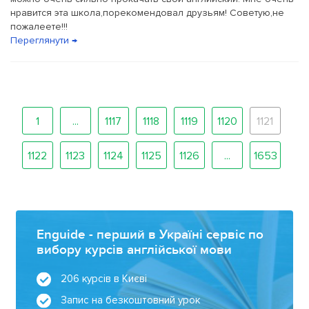
нравится эта школа,порекомендовал друзьям! Советую,не
пожалеете!!!
Переглянути →
1
...
1117
1118
1119
1120
1121
1122
1123
1124
1125
1126
...
1653
Enguide - перший в Україні сервіс по
вибору курсів англійської мови
206 курсів в Києві
Запис на безкоштовний урок