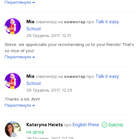
Переглянути →
Mia
Talk it easy
ответил(a) на
коментар
про
School
26 Грудень 2017, 12:31
Steve, we appreciate your recomending us to your friends! That's
so nice of you!
Переглянути →
Mia
Talk it easy
ответил(a) на
коментар
про
School
26 Грудень 2017, 12:29
Thanks a lot, Ann!
Переглянути →
Kateryna Heiets
English Prime
Був(ла)
про
на уроці
26 Грудень 2017, 07:29