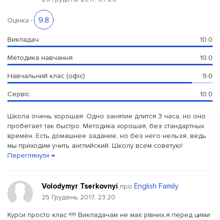
9.8
Оцінка
-
Викладач
10.0
Методика навчання
10.0
Навчальний клас (офіс)
9.0
Сервіс
10.0
Школа очень хорошая. Одно занятие длится 3 часа, но оно
пробегает так быстро. Методика хорошая, без стандартных
времён. Есть домашнее задание, но без него нельзя, ведь
мы приходим учить английский. Школу всем советую!
Переглянути →
Volodymyr Tserkovnyi
English Family
про
25 Грудень 2017, 23:20
Курси просто клас !!!!! Викладачам не має рівних,я перед цими