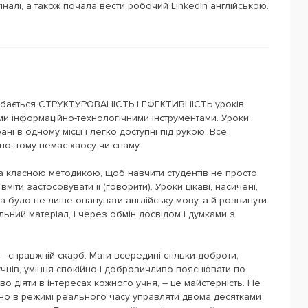
налі, а також почала вести робочий LinkedIn англійською.
добається СТРУКТУРОВАНІСТЬ і ЕФЕКТИВНІСТЬ уроків.
ми інформаційно-технологічними інструментами. Уроки
ані в одному місці і легко доступні під рукою. Все
о, тому немає хаосу чи спаму.
 класною методикою, щоб навчити студентів не просто
 вміти застосовувати її (говорити). Уроки цікаві, насичені,
на було не лише опанувати англійську мову, а й розвинути
льний матеріал, і через обмін досвідом і думками з
 справжній скарб. Мати всередині стільки доброти,
чнів, уміння спокійно і доброзичливо пояснювати по
во діяти в інтересах кожного учня, – це майстерність. Не
нно в режимі реального часу управляти двома десятками