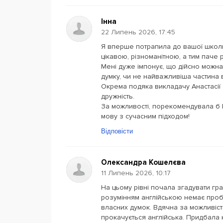
Інна
22 Липень 2026, 17:45
Я вперше потрапила до вашої школи
цікавою, різноманітною, а тим паче
Мені дуже імпонує, що дійсно можн
думку, чи не найважливіша частина
Окрема подяка викладачу Анастасії з
дружність.
За можливості, порекомендувала б En
мову з сучасним підходом!
Відповісти
Олександра Кошелєва
11 Липень 2026, 10:17
На цьому рівні почала згадувати грам
розумінням англійською немає проб
власних думок. Вдячна за можливість
прокачується англійська. Придбала 