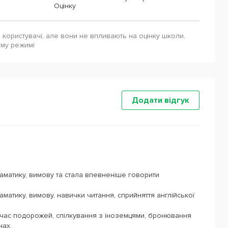
Оцінку
і користувачі, але вони не впливають на оцінку школи,
ому режимі
Додати відгук
аматику, вимову та стала впевненіше говорити
матику, вимову, навички читання, сприйняття англійської
д час подорожей, спілкування з іноземцями, бронювання
нах.