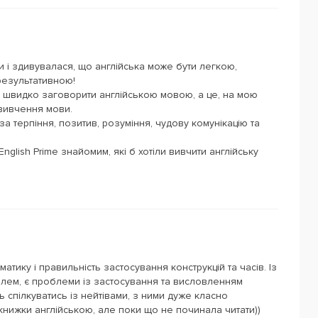
 і здивувалася, що англійська може бути легкою,
 результативною!
а швидко заговорити англійською мовою, а це, на мою
 вивчення мови.
а терпіння, позитив, розуміння, чудову комунікацію та
glish Prime знайомим, які б хотіли вивчити англійську
атику і правильність застосування конструкцій та часів. Із
лем, є проблеми із застосування та висловленням
 спілкуватись із нейтівами, з ними дуже класно
книжки англійською, але поки що не починала читати))