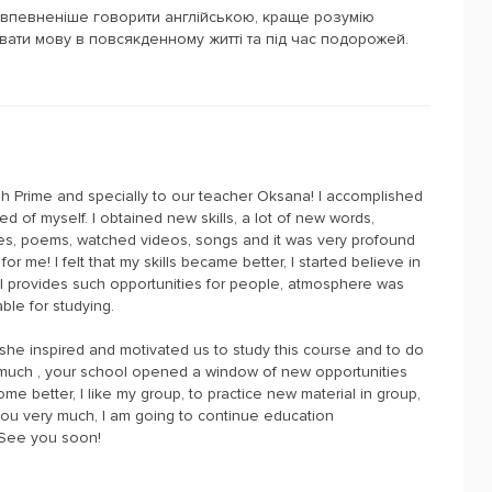
впевненіше говорити англійською, краще розумію
вати мову в повсякденному житті та під час подорожей.
h Prime and specially to our teacher Oksana! I accomplished
d of myself. I obtained new skills, a lot of new words,
les, poems, watched videos, songs and it was very profound
r me! I felt that my skills became better, I started believe in
ol provides such opportunities for people, atmosphere was
ble for studying.
 she inspired and motivated us to study this course and to do
uch , your school opened a window of new opportunities
come better, I like my group, to practice new material in group,
 you very much, I am going to continue education
! See you soon!