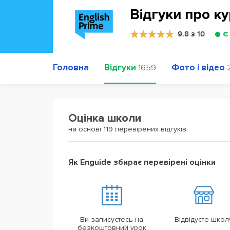
Відгуки про ку
9.8 з 10
Є
Головна
Відгуки
Фото і відео
1659
Оцінка школи
на основі 119 перевірених відгуків
Як Enguide збирає перевірені оцінки
Ви записуєтесь на
Відвідуєте школ
безкоштовний урок