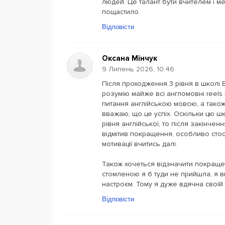
людей. Це талант бути вчителем і 
пощастило.
Відповісти
Оксана Мінчук
9 Липень 2026, 10:46
Після проходження 3 рівня в школі 
розумію майже всі англомовні reels в
питання англійською мовою, а також 
вважаю, що це успіх. Оскільки цю ш
рівня англійської, то після закінчен
відмітив покращення, особливо стос
мотивації вчитись далі.
Також хочеться відзначити покращен
стомленою я б туди не прийшла, я в
настроєм. Тому я дуже вдячна своїй
Відповісти