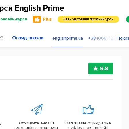
рси English Prime
Plus
 онлайн-курси
Безкоштовний пробний урок
Огляд школи
23
englishprime.ua
Показ
+38 (068) 123-76-0
9.8
у
Отримаєте e-mail з
Залишаєте оцінку, вона
можливістю поставити
публікується на сайті