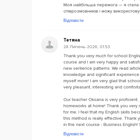
Моя найбільша перемога — я стала 
співрозмовників і можу використову
Відповісти
Teтяна
28 Липень 2026, 01:53
Thank you very much for school Englis
course and I am very happy and satisfie
new sentence patterns. We read artic
knowledge and significant experience fo
myself more! I am very glad that scho
very pleasant, interesting and comforta
Our teacher Oksana is very proficient,
homeworks at home! Thank you very m
for me, I feel that my English skills be
this method is really effective. Thank
in the next course - Business English
Відповісти