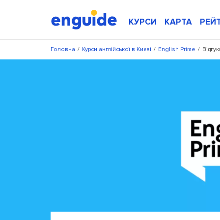
КУРСИ
КАРТА
РЕЙ
Головна
/
Курси англійської в Києві
/
English Prime
/
Відгук