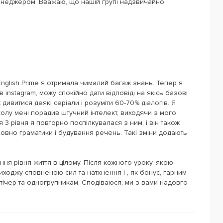
менеджером. Вважаю, що нашій групі надзвичайно
English Prime я отримала чималий багаж знань. Тепер я
 instagram, можу спокійно дати відповіді на якісь базові
дивитися деякі серіали і розуміти 60-70% діалогів. Я
колу мені порадив штучний інтелект, виходячи з мого
ня 3 рівня я повторно поспілкувалася з ним, і він також
овно граматики і будування речень. Такі зміни додають
ня рівня життя в цілому. Після кожного уроку, якою
иходжу сповненою сил та натхнення і , як бонус, гарним
 тічер та одногрупникам. Сподіваюся, ми з вами надовго