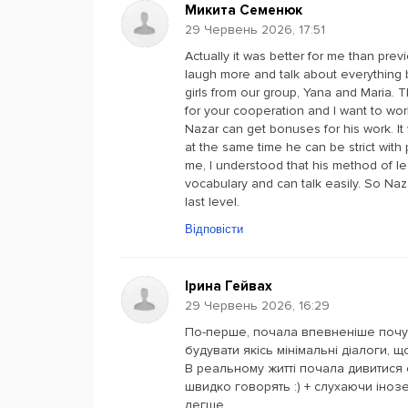
Микита Семенюк
29 Червень 2026, 17:51
Actually it was better for me than pre
laugh more and talk about everything bu
girls from our group, Yana and Maria.
for your cooperation and I want to wor
Nazar can get bonuses for his work. It
at the same time he can be strict with
me, I understood that his method of le
vocabulary and can talk easily. So Nazar
last level.
Відповісти
Ірина Гейвах
29 Червень 2026, 16:29
По-перше, почала впевненіше почув
будувати якісь мінімальні діалоги, щ
В реальному житті почала дивитися с
швидко говорять :) + слухаючи іноз
легше.