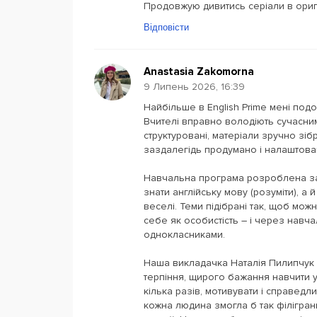
Продовжую дивитись серіали в оригі
Відповісти
Anastasia Zakomorna
9 Липень 2026, 16:39
Найбільше в English Prime мені по
Вчителі вправно володіють сучасни
структуровані, матеріали зручно зібр
заздалегідь продумано і налаштован
Навчальна програма розроблена за
знати англійську мову (розуміти), а й
веселі. Теми підібрані так, щоб мож
себе як особистість – і через навча
однокласниками.
Наша викладачка Наталія Пилипчук –
терпіння, щирого бажання навчити у
кілька разів, мотивувати і справедли
кожна людина змогла б так філігра