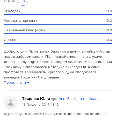
10
Оцінка
-
Викладач
10.0
Методика навчання
10.0
Навчальний клас (офіс)
10.0
Сервіс
10.0
Доброго дня! Після появи бажання вивчити англійський став
перед вибором школи. Після ознайомлення з відгуками
обрав школу English Prime. Вибором залишився задоволений
і ось чому: Сподобалась методика викладання. А саме:
простота та зрозумілість. Крім того, дуже сподобався
викладач Гоша, який відповідав...
Переглянути →
Тищенко Юлія
Англійська - це весело!
про
19 Грудень 2017, 18:16
Здравствуйте.Хочется начать с того,что ребенок бежит на