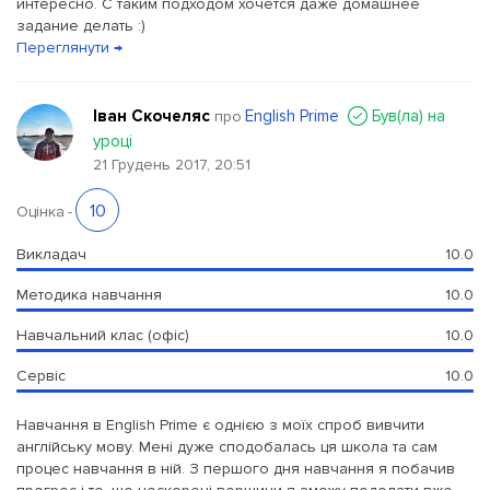
интересно. С таким подходом хочется даже домашнее
задание делать :)
Переглянути →
Іван Скочеляс
English Prime
Був(ла) на
про
уроці
21 Грудень 2017, 20:51
10
Оцінка
-
Викладач
10.0
Методика навчання
10.0
Навчальний клас (офіс)
10.0
Сервіс
10.0
Навчання в English Prime є однією з моїх спроб вивчити
англійську мову. Мені дуже сподобалась ця школа та сам
процес навчання в ній. З першого дня навчання я побачив