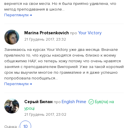
вернется на свои места. Но я была приятно удивлена, что
метод преподавания в школе...
Переглянути →
Marina Protsenkovich
Your Victory
про
21 Грудень 2017, 23:32
Занимаюсь на курсах Your Victory уже два месяца. Вначале
привлекло то, что курсы находятся очень близко к моему
общежитию НАУ, но теперь хожу потому что очень нравятся
занятия с преподавателем Викторией. Уже за такой короткий
срок мы выучили многое по грамматике и я даже успешно
попробовала пообщаться...
Переглянути →
Серый Билан
English Prime
Був(ла) на
про
уроці
21 Грудень 2017, 23:02
10
Оцінка
-