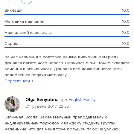
Викладач
10.0
Методика навчання
10.0
Навчальний клас (офіс)
10.0
Сервіс
10.0
За час навчання я повторив раніше вивчений матеріал і
дізнався багато чого нового. Навчився більш точно складати
речення в різних часах. Дізнався про деякі вийнятки. Мені
подобається подача матеріалу!
Переглянути →
Olga Senyutina
English Family
про
21 Грудень 2017, 22:25
Отличная школа! Замечательный преподаватель с
индивидуальным подходом к каждому студенту. Группы
маленькие, что для меня тоже большой плюс.На уроках