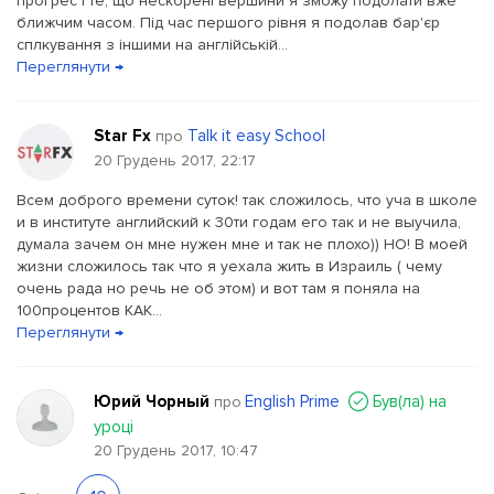
прогрес і те, що нескорені вершини я зможу подолати вже
ближчим часом. Під час першого рівня я подолав бар'єр
сплкування з іншими на англійській...
Переглянути →
Star Fx
Talk it easy School
про
20 Грудень 2017, 22:17
Всем доброго времени суток! так сложилось, что уча в школе
и в институте английский к 30ти годам его так и не выучила,
думала зачем он мне нужен мне и так не плохо)) НО! В моей
жизни сложилось так что я уехала жить в Израиль ( чему
очень рада но речь не об этом) и вот там я поняла на
100процентов КАК...
Переглянути →
Юрий Чорный
English Prime
Був(ла) на
про
уроці
20 Грудень 2017, 10:47