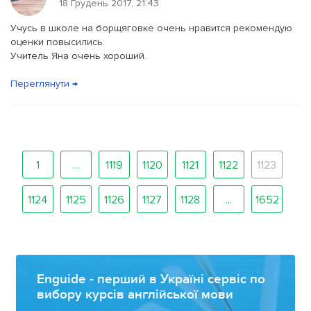
18 Грудень 2017, 21:43
Учусь в школе на борщяговке очень нравится рекомендую
оценки повысились.
Учитель Яна очень хороший.
Переглянути →
1
...
1119
1120
1121
1122
1123
1124
1125
1126
1127
1128
...
1652
Enguide - перший в Україні сервіс по
вибору курсів англійської мови