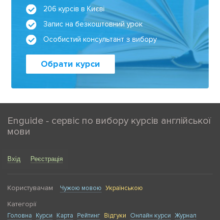
206 курсів в Києві
Запис на безкоштовний урок
Особистий консультант з вибору
Обрати курси
Enguide - сервіс по вибору курсів англійської
мови
Вхід
Реєстрація
Користувачам
Чужою мовою
Українською
Категорії
Головна
Курси
Карта
Рейтинг
Відгуки
Онлайн курси
Журнал