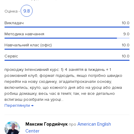
9.8
Оцінка
-
Викладач
10.0
Методика навчання
9.0
Навчальний клас (офіс)
10.0
Сервіс
10.0
проходжу Інтенсивний курс: 1) 4 заняття в тиждень + 1
розмовний клуб, формат підходить, якщо потрібно швидко
перейти на нову сходинку, згадати/прокачати основу,
включитись; круто, що кожного дня або на уроці або дома
робиш домашку, весь час в темпі; так, не все детально
встигаєш розібрати на уроці...
Переглянути →
Максим Гордийчук
American English
про
Center