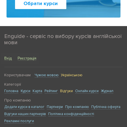
Обрати курси
Enguide - сервіс по вибору курсів англійської
мови
Вхід
Реєстрація
Користувачам
Чужою мовою
Українською
Категорії
Головна
Курси
Карта
Рейтинг
Відгуки
Онлайн курси
Журнал
Про компанію
Додати курси в каталог
Партнери
Про компанію
Публічна оферта
Відгуки наших партнерів
Політика конфіденційності
Рекламні послуги