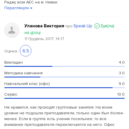
Раджу всім АЕС на м. Нивки.
Переглянути →
Уланова Виктория
Speak Up
Був(ла)
про
на уроці
11 Грудень 2017, 14:17
6.5
Оцінка
-
Викладач
4.0
Методика навчання
3.0
Навчальний клас (офіс)
9.0
Сервіс
10.0
Не нравится, как проходят групповые занятия. На моем
уровне не подошли преподаватели, только один был более-
менее. Если в группе есть ученик посильнее, то все
внимание преподавателя переключается на него. Офис