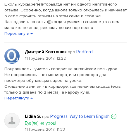
школы,курсы,репетиторы),где нет ни одного негативного
отзыва. Особенно, когда школа только открылась и начинает
о себе строчить отзывы на этом сайте и себя же
благодарить за отзыв)))когда я учился в спикапе ,то о нем
мало кто не знал, рекламы до сих пор полно...
Переглянути →
Дмитрий Ковтонюк
Redford
про
11 Грудень 2017, 12:22
Понравилось - учитель говорит на английском весь урок.
Не понравилось - нет монитора, или проектора для
просмотра обучающих видео на уроке.
Ожидание занятия - в коридоре, где неначём сидедь (есть
только 2 дивана по 2 места), а народу куча.
Переглянути →
Lidiia S.
Progress. Way to Learn English
про
Був(ла) на уроці
11 Грудень 2017, 11:33