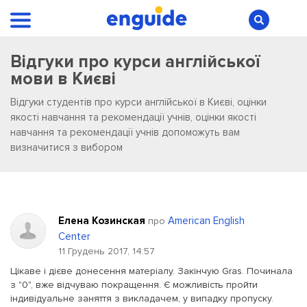
Відгуки про курси англійської
мови в Києві
Відгуки студентів про курси англійської в Києві, оцінки
якості навчання та рекомендації учнів, оцінки якості
навчання та рекомендації учнів допоможуть вам
визначитися з вибором
Елена Козинская
American English
про
Center
11 Грудень 2017, 14:57
Цікаве і дієве донесення матеріалу. Закінчую Gras. Починала
з "0", вже відчуваю покращення. Є можливість пройти
індивідуальне заняття з викладачем, у випадку пропуску.