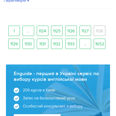
Переглянути →
1
...
1124
1125
1126
1127
1128
1129
1130
1131
1132
1133
...
1652
Enguide - перший в Україні сервіс по
вибору курсів англійської мови
206 курсів в Києві
Запис на безкоштовний урок
Особистий консультант з вибору