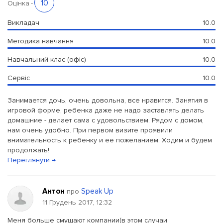
10
Оцінка
-
Викладач
10.0
Методика навчання
10.0
Навчальний клас (офіс)
10.0
Сервіс
10.0
Занимается дочь, очень довольна, все нравится. Занятия в
игровой форме, ребенка даже не надо заставлять делать
домашние - делает сама с удовольствием. Рядом с домом,
нам очень удобно. При первом визите проявили
внимательность к ребенку и ее пожеланием. Ходим и будем
продолжать!
Переглянути →
Антон
Speak Up
про
11 Грудень 2017, 12:32
Меня больше смущают компании(в этом случаи