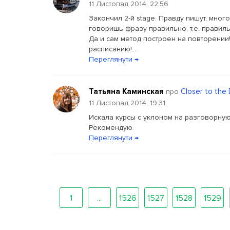
11 Листопад 2014, 22:56
Закончил 2-й stage. Правду пишут, много
говоришь фразу правильно, т.е. правил
Да и сам метод построен на повторении
расписанию!...
Переглянути →
Татьяна Каминская
Closer to the
про
11 Листопад 2014, 19:31
Искала курсы с уклоном на разговорную ч
Рекомендую.
Переглянути →
1
...
1526
1527
1528
1529