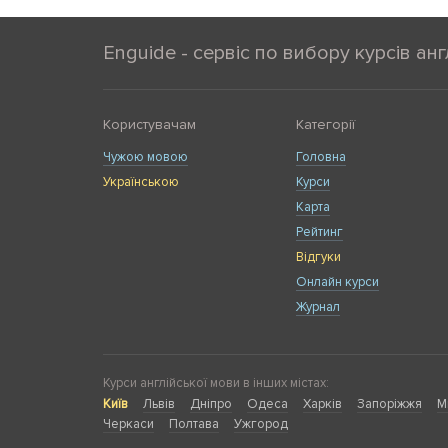
Enguide - сервіс по вибору курсів анг
Користувачам
Категорії
Чужою мовою
Головна
Українською
Курси
Карта
Рейтинг
Відгуки
Онлайн курси
Журнал
Курси англійської мови в інших містах:
Київ
Львів
Дніпро
Одеса
Харків
Запоріжжя
М
Черкаси
Полтава
Ужгород