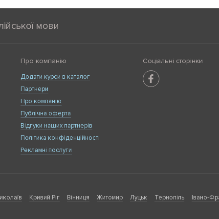
лійської мови
Про компанію
Соціальні сторінки
Додати курси в каталог
Партнери
Про компанію
Публічна оферта
Відгуки наших партнерів
Політика конфіденційності
Рекламні послуги
иколаїв
Кривий Ріг
Вінниця
Житомир
Луцьк
Тернопіль
Івано-Фр