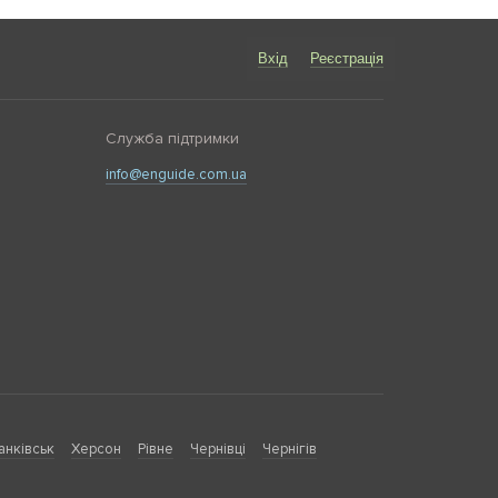
Вхід
Реєстрація
Служба підтримки
info@enguide.com.ua
анківськ
Херсон
Рівне
Чернівці
Чернігів