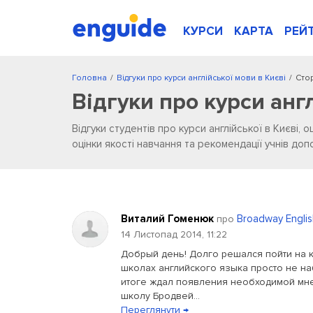
КУРСИ
КАРТА
РЕЙ
Головна
/
Відгуки про курси англійської мови в Києві
/
Стор
Відгуки про курси анг
Відгуки студентів про курси англійської в Києві, о
оцінки якості навчання та рекомендації учнів д
Виталий Гоменюк
Broadway Englis
про
14 Листопад 2014, 11:22
Добрый день! Долго решался пойти на к
школах английского языка просто не наб
итоге ждал появления необходимой мне
школу Бродвей...
Переглянути →