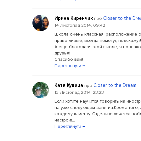
Ирина Киренчик
Closer to the Dr
про
14 Листопад 2014, 09:42
Школа очень классная, расположение оч
приветливые, всегда помогут, подскажут!
А еще благодаря этой школе, я познак
друзья!
Спасибо вам!
Переглянути →
Катя Кувица
Closer to the Dream
про
13 Листопад 2014, 23:23
Если хотите научится говорить на иност
на уже следующем занятии.Кроме того, 
каждому клиенту. Отдельно хочется по
настрой!...
Переглянути →