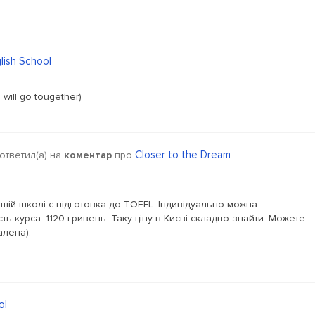
lish School
 i will go tougether)
Closer to the Dream
ответил(a) на
коментар
про
шій школі є підготовка до TOEFL. Індивідуально можна
тість курса: 1120 гривень. Таку ціну в Києві складно знайти. Можете
алена).
ol