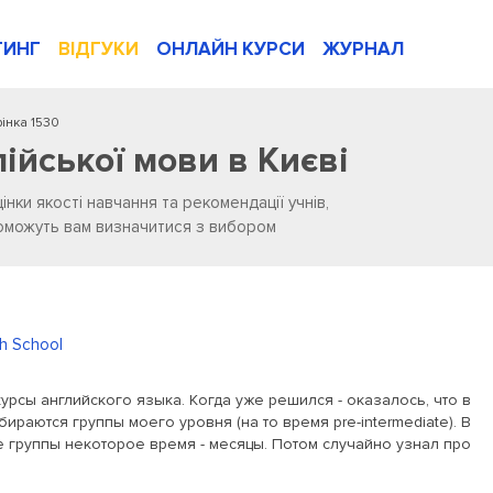
ТИНГ
ВІДГУКИ
ОНЛАЙН КУРСИ
ЖУРНАЛ
інка 1530
лійської мови в Києві
цінки якості навчання та рекомендації учнів,
опоможуть вам визначитися з вибором
h School
урсы английского языка. Когда уже решился - оказалось, что в
ираются группы моего уровня (на то время pre-intermediate). В
 группы некоторое время - месяцы. Потом случайно узнал про