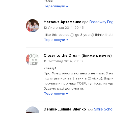
Юлии
Переглянути →
Наталья Артеменко
Broadway Eng
про
12 Листопад 2014, 20:45
i like this courses))i go 3 years)i thinkk that
Переглянути →
Closer to the Dream (Ближе к мечте)
11 Листопад 2014, 23:59
Клавдій,
Про Флеш нічого поганого не чули. У на
підготуватися за 8 занять (2 місяці). Вар
прочитати про наш TOEFL тут: (ссылка уд
Будемо раді допомогти.
Переглянути →
Dennis-Ludmila Bilenko
Smile Scho
про