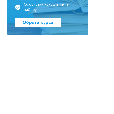
Особистий консультант з
вибору
Обрати курси