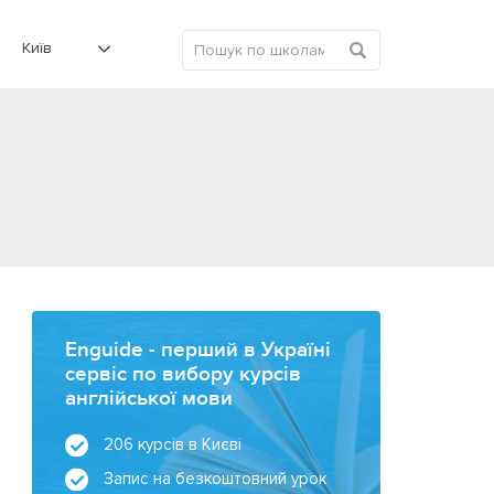
Київ
Enguide - перший в Україні
сервіс по вибору курсів
англійської мови
206 курсів в Києві
Запис на безкоштовний урок