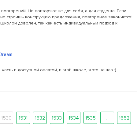
 повторений! Но повторяют не для себя, а для студента! Если
ьно строишь конструкцию предложения, повторение закончится!
!Школой доволен, так как есть индивидуальный подход к
 Dream
асть и доступной оплатой, в этой школе, я это нашла :)
1530
1531
1532
1533
1534
1535
...
1652