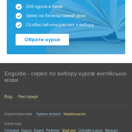
206 курсів в Києві
Запис на безкоштовний урок
Особистий консультант з вибору
Обрати курси
Enguide - сервіс по вибору курсів англійської
мови
Вхід
Реєстрація
Користувачам
Чужою мовою
Українською
Категорії
Головна
Курси
Карта
Рейтинг
Відгуки
Онлайн курси
Журнал