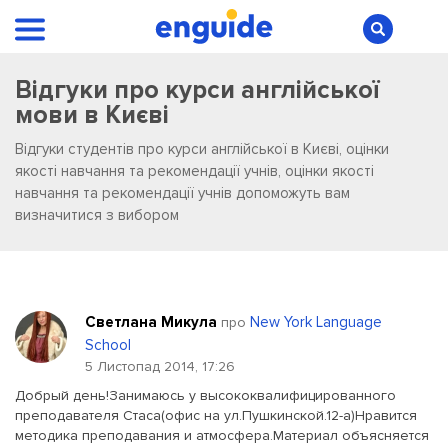
Відгуки про курси англійської
мови в Києві
Відгуки студентів про курси англійської в Києві, оцінки
якості навчання та рекомендації учнів, оцінки якості
навчання та рекомендації учнів допоможуть вам
визначитися з вибором
Светлана Микула
New York Language
про
School
5 Листопад 2014, 17:26
Добрый день!Занимаюсь у высококвалифицированного
преподавателя Стаса(офис на ул.Пушкинской.12-а)Нравится
методика преподавания и атмосфера.Материал объясняется