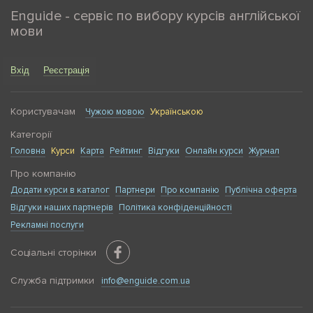
персональним підходом до студента. Він стане для вас
Enguide - сервіс по вибору курсів англійської
чудовим варіантом, якщо ви:
мови
Щойно починаєте вивчати англійську і хочете
робити це у своєму темпі, не переймаючись тим,
Вхід
Реєстрація
що потрібно наздоганяти інших.
Занадто зайняті або маєте нестабільний графік і
тому не маєте можливості регулярно відвідувати
Користувачам
Чужою мовою
Українською
групові заняття.
Категорії
Маєте конкретну мету вивчення англійської,
Головна
Курси
Карта
Рейтинг
Відгуки
Онлайн курси
Журнал
наприклад, вона потрібна вам для підготовки до
співбесіди, переїзду за кордон або складання
Про компанію
іспиту.
Додати курси в каталог
Партнери
Про компанію
Публічна оферта
Давно вивчаєте мову, але відчуваєте, що прогресу
Відгуки наших партнерів
Політика конфіденційності
немає, і хочете опрацювати слабкі місця віч-на-віч
Рекламні послуги
із викладачем.
Некомфортно почуваєтеся в групі.
Соціальні сторінки
Хочете, щоб репетитор повністю зосередився на
вас.
Служба підтримки
info@enguide.com.ua
Індивідуальні заняття англійською особливо цінують ті,