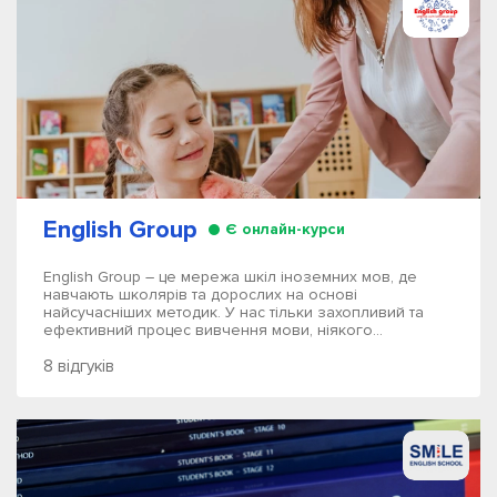
English Group
Є онлайн-курси
English Group – це мережа шкіл іноземних мов, де
навчають школярів та дорослих на основі
найсучасніших методик. У нас тільки захопливий та
ефективний процес вивчення мови, ніякого...
8 відгуків