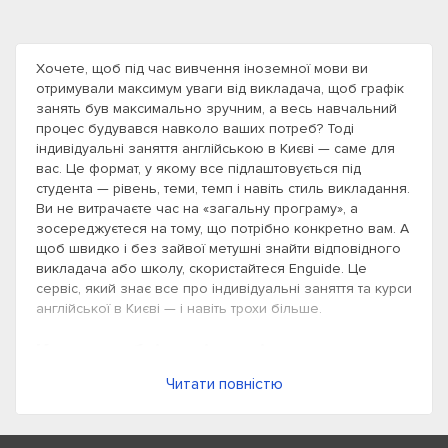
Хочете, щоб під час вивчення іноземної мови ви
отримували максимум уваги від викладача, щоб графік
занять був максимально зручним, а весь навчальний
процес будувався навколо ваших потреб? Тоді
індивідуальні заняття англійською в Києві — саме для
вас. Це формат, у якому все підлаштовується під
студента — рівень, теми, темп і навіть стиль викладання.
Ви не витрачаєте час на «загальну програму», а
зосереджуєтеся на тому, що потрібно конкретно вам. А
щоб швидко і без зайвої метушні знайти відповідного
викладача або школу, скористайтеся Enguide. Це
сервіс, який знає все про індивідуальні заняття та курси
англійської в Києві — і навіть трохи більше.
Кому необхідна індивідуальна
англійська
Читати повністю
Індивідуальні заняття з англійської в Києві не схожі на
групові курси. Це зовсім інший формат навчання з