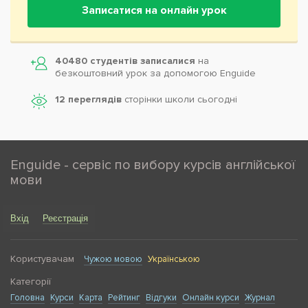
Записатися на онлайн урок
40480 студентів записалися
на
безкоштовний урок за допомогою Enguide
12 переглядів
сторінки школи cьогодні
Enguide - сервіс по вибору курсів англійської
мови
Вхід
Реєстрація
Користувачам
Чужою мовою
Українською
Категорії
Головна
Курси
Карта
Рейтинг
Відгуки
Онлайн курси
Журнал