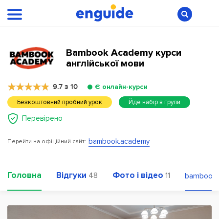
Bambook Academy курси
англійської мови
9.7 з 10
Є онлайн-курси
Безкоштовний пробний урок
Йде набір в групи
Перевірено
bambook.academy
Перейти на офіційний сайт:
Головна
Відгуки
Фото і відео
48
11
bambook.