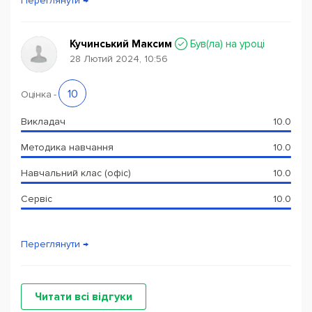
Переглянути →
Кучинський Максим
Був(ла) на уроці
28 Лютий 2024, 10:56
10
Оцінка
-
Викладач
10.0
Методика навчання
10.0
Навчальний клас (офіс)
10.0
Сервіс
10.0
Переглянути →
Читати всі відгуки