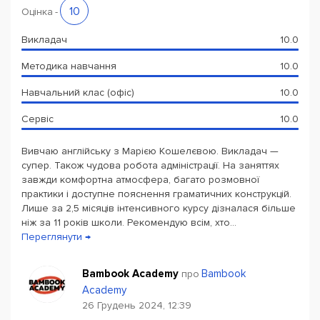
Powered by
Leaflet
— © Google 2026
10
Оцінка
-
Викладач
10.0
Методика навчання
10.0
Навчальний клас (офіс)
10.0
Сервіс
10.0
Вивчаю англійську з Марією Кошелєвою. Викладач —
супер. Також чудова робота адміністрації. На заняттях
завжди комфортна атмосфера, багато розмовної
практики і доступне пояснення граматичних конструкцій.
Лише за 2,5 місяців інтенсивного курсу дізналася більше
ніж за 11 років школи. Рекомендую всім, хто...
Переглянути →
Bambook Academy
Bambook
про
Academy
26 Грудень 2024, 12:39