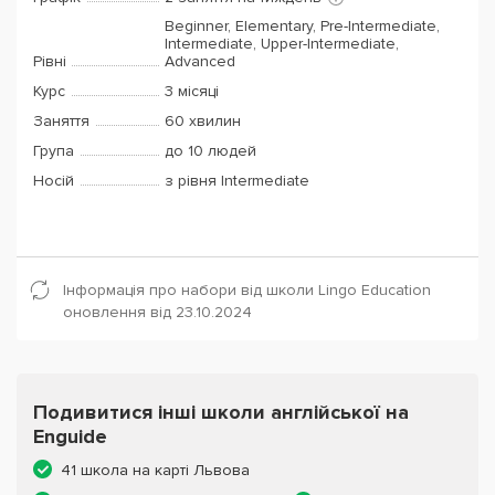
Beginner, Elementary, Pre-Intermediate,
Intermediate, Upper-Intermediate,
Рівні
Advanced
Курс
3 місяці
Заняття
60 хвилин
Група
до 10 людей
Носій
з рівня Intermediate
Інформація про набори від школи Lingo Education
оновлення від 23.10.2024
Подивитися інші школи англійської на
Enguide
41 школа на карті Львова