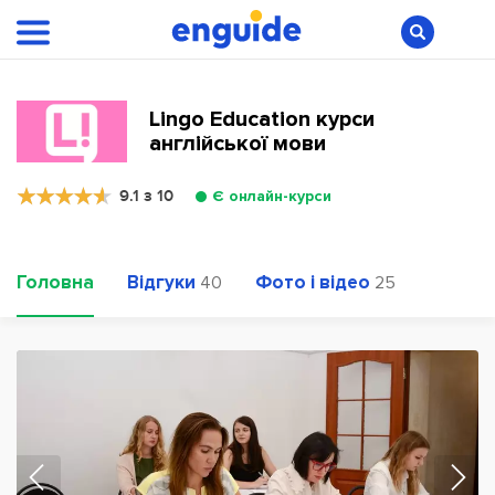
Lingo Education курси
англійської мови
9.1 з 10
Є онлайн-курси
Головна
Відгуки
Фото і відео
40
25