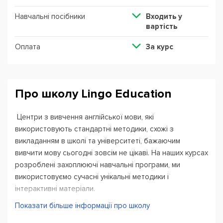
Навчальні посібники
Входить у
вартість
Оплата
За курс
Про школу Lingo Education
Центри з вивчення англійської мови, які
використовують стандартні методики, схожі з
викладанням в школі та університеті, бажаючим
вивчити мову сьогодні зовсім не цікаві. На наших курсах
розроблені захоплюючі навчальні програми, ми
використовуємо сучасні унікальні методики і
інтерактивні матеріали.
Основний акцент ми робимо на розмовну англійську та
Показати більше інформації про школу
практичну граматику, завдяки чому ви побачите