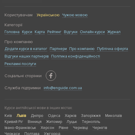
Користувачам
Українською
Чужою мовою
Категорії
Головна
Курси
Карта
Рейтинг
Відгуки
Онлайн курси
Журнал
Про компанію
Додати курси в каталог
Партнери
Про компанію
Публічна оферта
Відгуки наших партнерів
Політика конфіденційності
Рекламні послуги
Соціальні сторінки
Служба підтримки
info@enguide.com.ua
Курси англійської мови в інших містах:
Київ
Львів
Дніпро
Одеса
Харків
Запоріжжя
Миколаїв
Кривий Ріг
Вінниця
Житомир
Луцьк
Тернопіль
Івано-Франківськ
Херсон
Рівне
Чернівці
Чернігів
Черкаси
Полтава
Ужгород