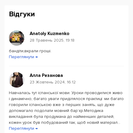
Відгуки
Anatoly Kuzmenko
28 Травень 2025, 19:18
бандіти,вкрали гроші.
Powered by
Leaflet
— © Google 2026
Переглянути →
Алла Резанова
23 Жовтень 2024, 16:12
Навчалась тут іспанської мови. Уроки проводилися живо
і динамічно, багато уваги приділялося практиці: ми багато
говорили іспанською вже з перших занять, що дуже
допомагало подолати мовний бар’єр.Методика
викладання була продумана до найменших деталей,
кожен урок був побудований так, щоб новий матеріал...
Переглянути →