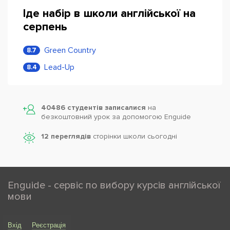
Іде набір в школи англійської на
серпень
Green Country
8.7
Lead-Up
8.4
40486 студентів записалися
на
безкоштовний урок за допомогою Enguide
12 переглядів
сторінки школи cьогодні
Enguide - сервіс по вибору курсів англійської
мови
Вхід
Реєстрація