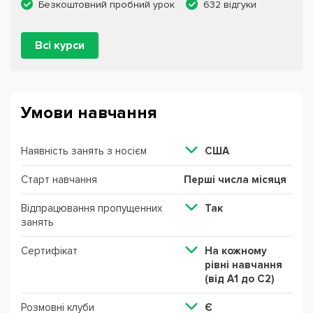
Безкоштовний пробний урок
632 відгуки
Всі курси
Умови навчання
Наявність занять з носієм
США
Старт навчання
Перші числа місяця
Відпрацювання пропущенних
Так
занять
Сертифікат
На кожному
рівні навчання
(від А1 до С2)
Розмовні клуби
Є