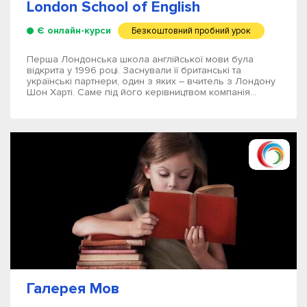
London School of English
Є онлайн-курси
Безкоштовний пробний урок
Перша Лондонська школа англійської мови була
відкрита у 1996 році. Заснували її британські та
українські партнери, один з яких – вчитель з Лондону
Шон Харті. Саме під його керівництвом компанія...
Галерея Мов