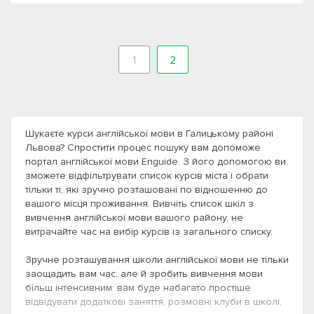
1
2
Шукаєте курси англійської мови в Галицькому районі
Львова? Спростити процес пошуку вам допоможе
портал англійської мови Enguide. З його допомогою ви
зможете відфільтрувати список курсів міста і обрати
тільки ті, які зручно розташовані по відношенню до
вашого місця проживання. Вивчіть список шкіл з
вивчення англійської мови вашого району, не
витрачайте час на вибір курсів із загального списку.
Зручне розташування школи англійської мови не тільки
заощадить вам час, але й зробить вивчення мови
більш інтенсивним: вам буде набагато простіше
відвідувати додаткові заняття, розмовні клуби в школі,