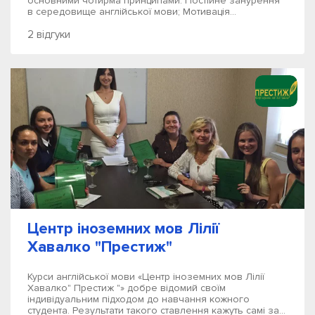
основними чотирма принципами: Постійне занурення
в середовище англійської мови; Мотивація...
2 відгуки
Центр іноземних мов Лілії
Хавалко "Престиж"
Курси англійської мови «Центр іноземних мов Лілії
Хавалко" Престиж "» добре відомий своїм
індивідуальним підходом до навчання кожного
студента. Результати такого ставлення кажуть самі за...