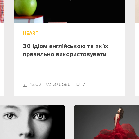
HEART
30 ідіом англійською та як їх
правильно використовувати
13.02
376586
7