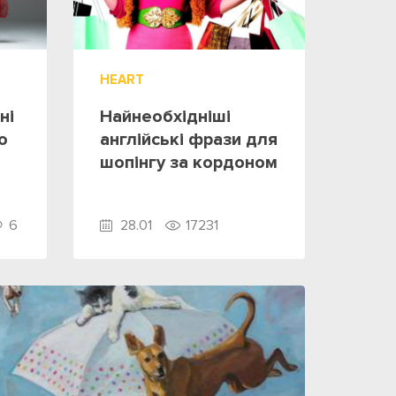
HEART
ні
Найнеобхідніші
ю
англійські фрази для
шопінгу за кордоном
6
28.01
17231