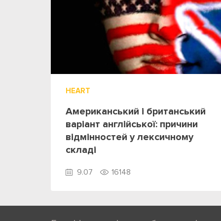
HEART
Американський і британський
варіант англійської: причини
відмінностей у лексичному
складі
9.07
16148