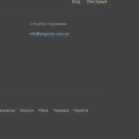
Вхід
Реєстрація
Служба підтримки
info@enguide.com.ua
анківськ
Херсон
Рівне
Чернівці
Чернігів