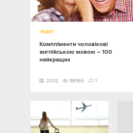
HEART
Компліменти чоловікові
англійською мовою – 100
найкращих
23.02
98565
1