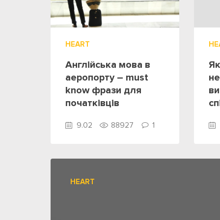
HEART
HE
Англійська мова в
Як
аеропорту – must
не
know фрази для
ви
початківців
сп
ін
9.02
88927
1
HEART