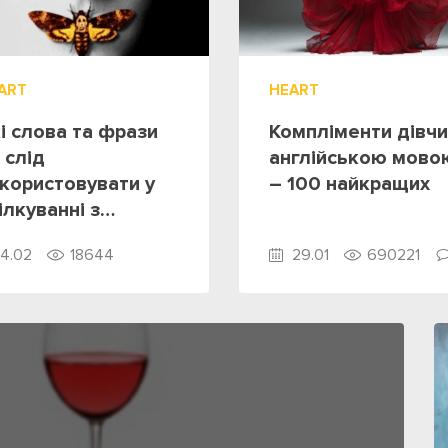
ART
HEART
і слова та фрази
Компліменти дівчи
 слід
англійською мово
користовувати у
– 100 найкращих
ілкуванні з
оземцями
4.02
18644
29.01
690221