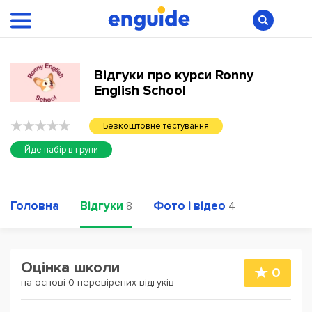
Відгуки про курси Ronny
English School
Безкоштовне тестування
Йде набір в групи
Головна
Відгуки
Фото і відео
8
4
Оцінка школи
0
на основі 0 перевірених відгуків