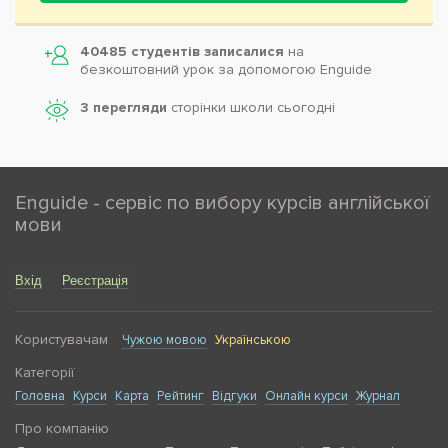
40485 студентів записалися
на
безкоштовний урок за допомогою Enguide
3 перегляди
сторінки школи cьогодні
Enguide - сервіс по вибору курсів англійської
мови
Вхід
Реєстрація
Користувачам
Чужою мовою
Українською
Категорії
Головна
Курси
Карта
Рейтинг
Відгуки
Онлайн курси
Журнал
Про компанію