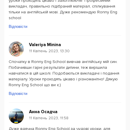
уроки проходять цікаво і захоплююче. Професійний
викладач, правильно підібраний матеріал, спілкування
тільки на англійській мові. Дуже рекомендую Ronny Eng
school
Відповісти
Valeriya Minina
11 Квітень 2023, 13:30
Спочатку в Ronny Eng School вивчав англійську мій син.
Побачивши гарні результати дитини, теж вирішила
навчатися в цій школі. Подобаються викладачі і подання
матеріалу. Уроки проходять цікаво і різноманітно! Дякую
Ronny Eng School що ви є;)
Відповісти
Анна Осадча
11 Квітень 2023, 11:58
Дуже вдячна Ronny Eng School,за чудові уроки, для