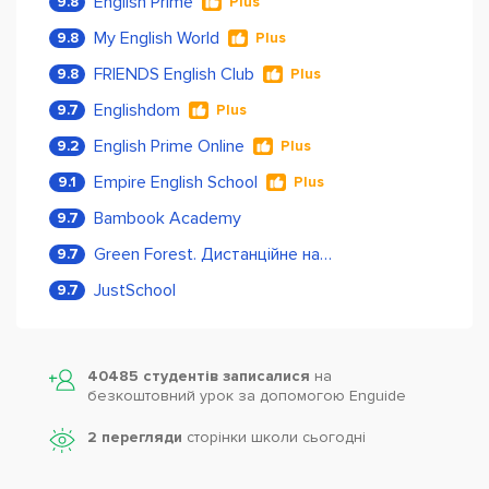
English Prime
9.8
Plus
My English World
9.8
Plus
FRIENDS English Club
9.8
Plus
Englishdom
9.7
Plus
English Prime Online
9.2
Plus
Empire English School
9.1
Plus
Bambook Academy
9.7
Green Forest. Дистанційне навчання
9.7
JustSchool
9.7
40485 студентів записалися
на
безкоштовний урок за допомогою Enguide
2 перегляди
сторінки школи cьогодні