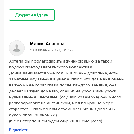
Додати відгук
Мария Анасова
19 Квітень 2021, 09:55
Хотела бы поблагодарить администрацию за такой
подбор преподавательского коллектива.
Дочка занимается уже год , и я очень довольна, есть
заметные улучшения в учебе, плюс, что для меня очень
важно у нее горят глаза после каждого занятия, она
делает каждую домашку, спешит на урок. Сами уроки
музыкальные , веселые, (слушаю краем уха) они много
разговаривают на английском, моя по крайне мере
старается. Спасибо вам огромное! Очень Довольны,
будем звать знакомых:)
(п.с с нетерпением ждем открытия немецкого)
Відповісти