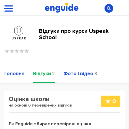
Відгуки про курси Uspeak
School
Головна
Відгуки
Фото і відео
2
8
Оцінка школи
0
на основі 0 перевірених відгуків
Як Enguide збирає перевірені оцінки