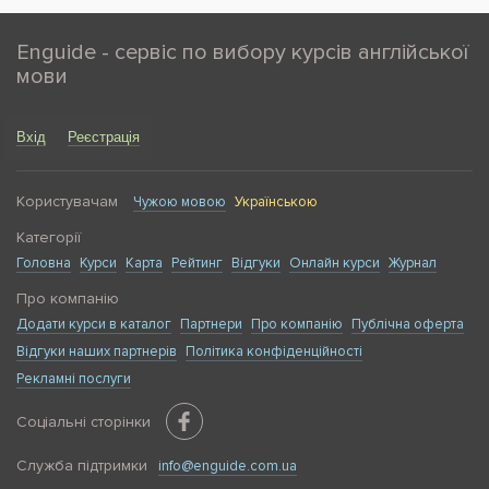
Enguide - сервіс по вибору курсів англійської
мови
Вхід
Реєстрація
Користувачам
Чужою мовою
Українською
Категорії
Головна
Курси
Карта
Рейтинг
Відгуки
Онлайн курси
Журнал
Про компанію
Додати курси в каталог
Партнери
Про компанію
Публічна оферта
Відгуки наших партнерів
Політика конфіденційності
Рекламні послуги
Соціальні сторінки
Служба підтримки
info@enguide.com.ua