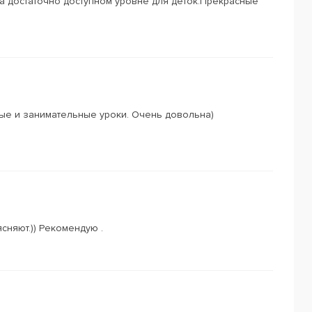
а достаточно доступном уровне для деток.Прекрасные
ые и занимательные уроки. Очень довольна)
сняют.)) Рекомендую .