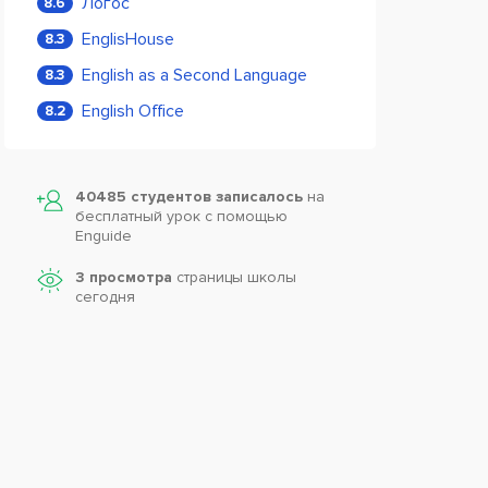
Логос
8.6
EnglisHouse
8.3
English as a Second Language
8.3
English Office
8.2
40485 студентов записалось
на
бесплатный урок с помощью
Enguide
3 просмотра
страницы школы
сегодня