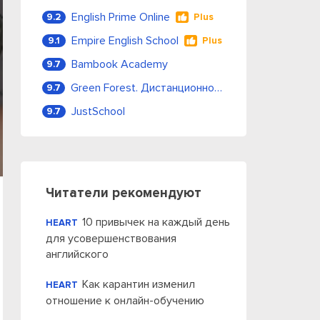
English Prime Online
9.2
Plus
Empire English School
9.1
Plus
Bambook Academy
9.7
Green Forest. Дистанционное обучение
9.7
JustSchool
9.7
Читатели рекомендуют
10 привычек на каждый день
HEART
для усовершенствования
английского
Как карантин изменил
HEART
отношение к онлайн-обучению