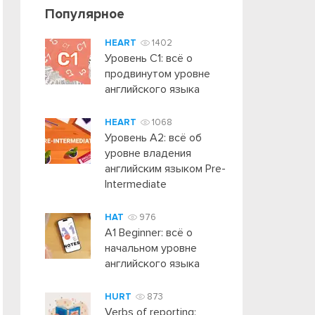
Популярное
HEART
1402
Уровень C1: всё о
продвинутом уровне
английского языка
HEART
1068
Уровень А2: всё об
уровне владения
английским языком Pre-
Intermediate
HAT
976
A1 Beginner: всё о
начальном уровне
английского языка
HURT
873
Verbs of reporting: