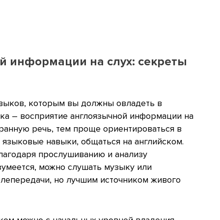
й информации на слух: секреты
выков, которым вы должны овладеть в
ыка – восприятие англоязычной информации на
транную речь, тем проще ориентироваться в
 языковые навыки, общаться на английском.
благодаря прослушиванию и анализу
зумеется, можно слушать музыку или
елепередачи, но лучшим источником живого
ком можно с начальных уровней владения