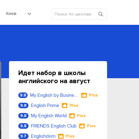
Киев
Идет набор в школы
английского на август
My English by Business Language
9.8
Plus
English Prime
9.8
Plus
My English World
9.8
Plus
FRIENDS English Club
9.8
Plus
Englishdom
9.7
Plus