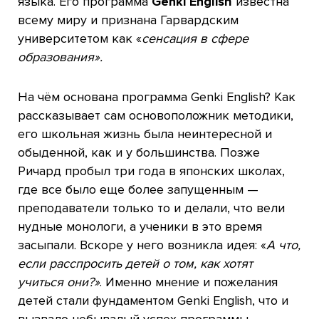
языка. Его программа
Genki English
известна
всему миру и признана Гарвардским
университетом как «
сенсация в сфере
образования».
На чём основана программа Genki English? Как
рассказывает сам основоположник методики,
его школьная жизнь была неинтересной и
обыденной, как и у большинства. Позже
Ричард пробыл три года в японских школах,
где все было еще более запущенным —
преподаватели только то и делали, что вели
нудные монологи, а ученики в это время
засыпали. Вскоре у него возникла идея: «
А что,
если расспросить детей о том, как хотят
учиться они?»
. Именно мнение и пожелания
детей стали фундаментом Genki English, что и
вызвало небывалый успех программы.