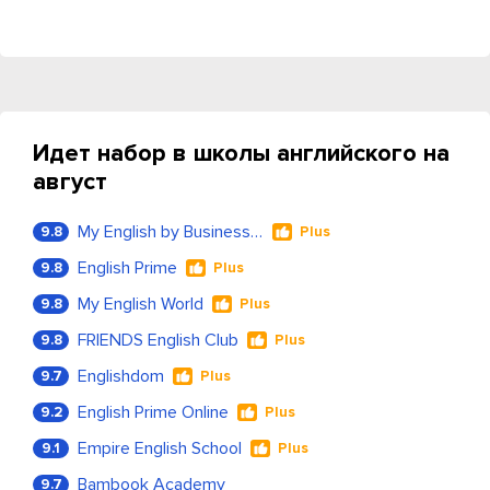
Идет набор в школы английского на
август
My English by Business Language
9.8
Plus
English Prime
9.8
Plus
My English World
9.8
Plus
FRIENDS English Club
9.8
Plus
Englishdom
9.7
Plus
English Prime Online
9.2
Plus
Empire English School
9.1
Plus
Bambook Academy
9.7