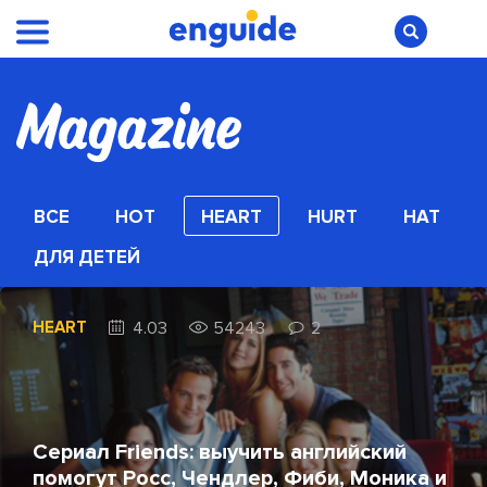
ВСЕ
HOT
HEART
HURT
HAT
ДЛЯ ДЕТЕЙ
HEART
4.03
54243
2
Сериал Friends: выучить английский
помогут Росс, Чендлер, Фиби, Моника и