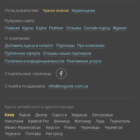
Пользователям
Чужою мовою
Українською
Рубрики сайта
Главная
Курсы
Карта
Рейтинг
Отзывы
Онлайн курсы
Журнал
О компании
Добавить курсы в каталог
Партнеры
Про компанию
Публичная оферта
Отзывы наших партнеров
Политика конфиденциальности
Рекламные услуги
Социальные страницы
Служба поддержки
info@enguide.com.ua
Курсы английского в других городах:
Киев
Львов
Днепр
Одесса
Харьков
Запорожье
Николаев
Кривой Рог
Винница
Житомир
Луцк
Тернополь
Ивано-Франковськ
Херсон
Ровно
Черновцы
Чернигов
Черкаси
Полтава
Ужгород