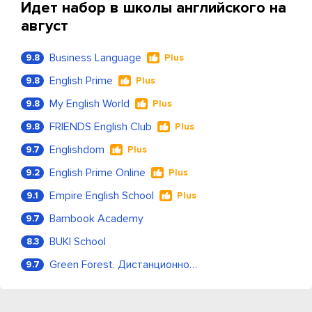
Идет набор в школы английского на
август
Business Language
9.8
Plus
English Prime
9.8
Plus
My English World
9.8
Plus
FRIENDS English Club
9.8
Plus
Englishdom
9.7
Plus
English Prime Online
9.2
Plus
Empire English School
9.1
Plus
Bambook Academy
9.7
BUKI School
8.3
Green Forest. Дистанционное обучение
9.7