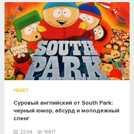
HEART
Суровый английский от South Park:
черный юмор, абсурд и молодежный
сленг
22.04
16871