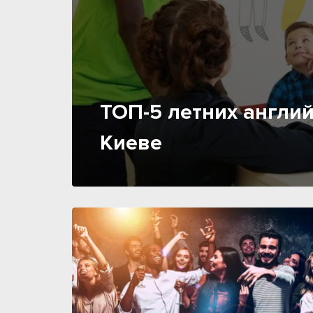
ТОП-5 летних англий
Киеве