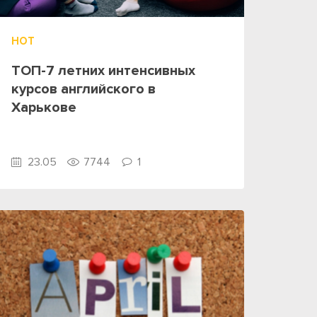
HOT
ТОП-7 летних интенсивных
курсов английского в
Харькове
23.05
7744
1