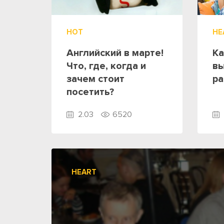
HOT
HE
Английский в марте!
Ка
Что, где, когда и
в
зачем стоит
ра
посетить?
2.03
6520
HEART