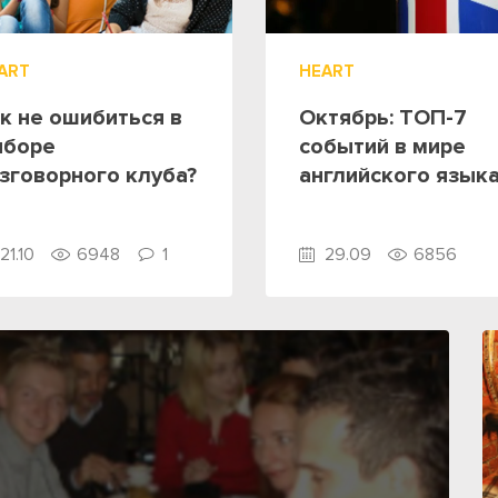
ART
HEART
к не ошибиться в
Октябрь: ТОП-7
ыборе
событий в мире
зговорного клуба?
английского язык
21.10
6948
1
29.09
6856