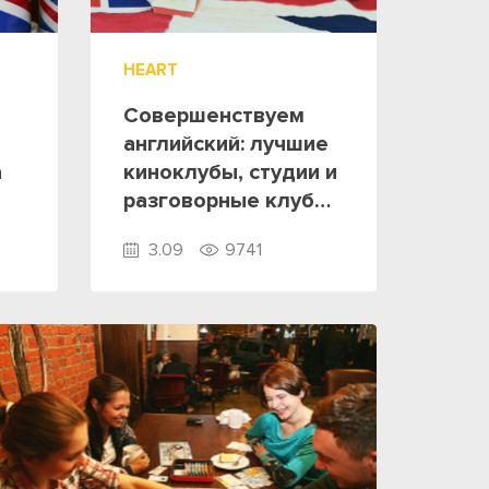
HEART
Совершенствуем
английский: лучшие
а
киноклубы, студии и
разговорные клубы
в сентябре 2015
3.09
9741