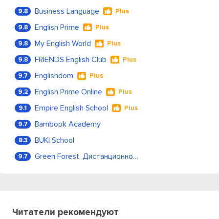
Business Language
9.8
Plus
English Prime
9.8
Plus
My English World
9.8
Plus
FRIENDS English Club
9.8
Plus
Englishdom
9.7
Plus
English Prime Online
9.2
Plus
Empire English School
9.1
Plus
Bambook Academy
9.7
BUKI School
8.3
Green Forest. Дистанционное обучение
9.7
Читатели рекомендуют