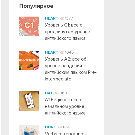
Популярное
HEART
1377
Уровень C1: всё о
продвинутом уровне
английского языка
HEART
1046
Уровень А2: всё об
уровне владения
английским языком Pre-
Intermediate
HAT
968
A1 Beginner: всё о
начальном уровне
английского языка
HURT
860
Verbs of reporting: