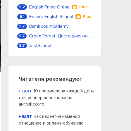
English Prime Online
9.2
Plus
Empire English School
9.1
Plus
Bambook Academy
9.7
Green Forest. Дистанционное обучение
9.7
JustSchool
9.7
Читатели рекомендуют
10 привычек на каждый день
HEART
для усовершенствования
английского
Как карантин изменил
HEART
отношение к онлайн-обучению