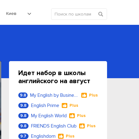
Киев
Идет набор в школы
английского на август
My English by Business Language
9.8
Plus
English Prime
9.8
Plus
My English World
9.8
Plus
FRIENDS English Club
9.8
Plus
Englishdom
9.7
Plus