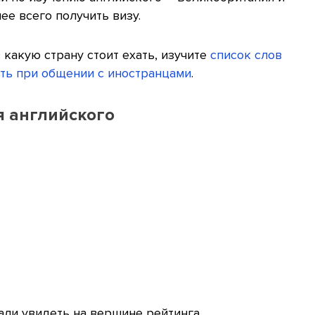
ее всего получить визу.
 какую страну стоит ехать, изучите
список слов
ять при общении с иностранцами
.
я английского
али увидеть на вершине рейтинга