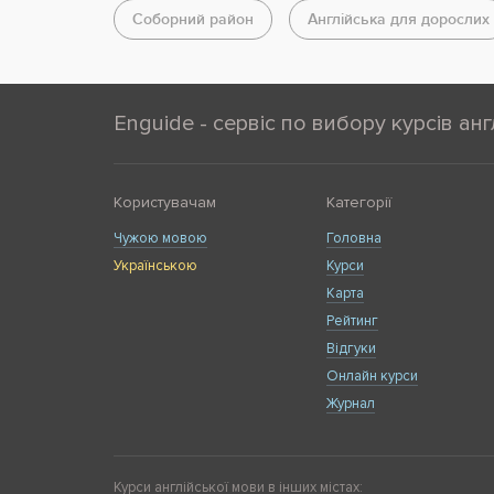
Соборний район
Англійська для дорослих
Enguide - сервіс по вибору курсів анг
Користувачам
Категорії
Чужою мовою
Головна
Українською
Курси
Карта
Рейтинг
Відгуки
Онлайн курси
Журнал
Курси англійської мови в інших містах: