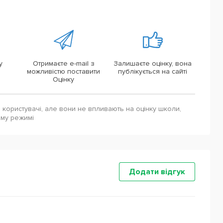
у
Отримаєте e-mail з
Залишаєте оцінку, вона
можливістю поставити
публікується на сайті
Оцінку
і користувачі, але вони не впливають на оцінку школи,
ому режимі
Додати відгук