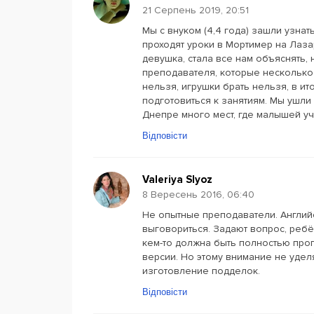
21 Серпень 2019, 20:51
Мы с внуком (4,4 года) зашли узнат
проходят уроки в Мортимер на Лаза
девушка, стала все нам объяснять, 
преподавателя, которые несколько р
нельзя, игрушки брать нельзя, в ит
подготовиться к занятиям. Мы ушл
Днепре много мест, где малышей уч
Відповісти
Valeriya Slyoz
8 Вересень 2016, 06:40
Не опытные преподаватели. Английс
выговориться. Задают вопрос, ребён
кем-то должна быть полностью про
версии. Но этому внимание не уделяю
изготовление подделок.
Відповісти