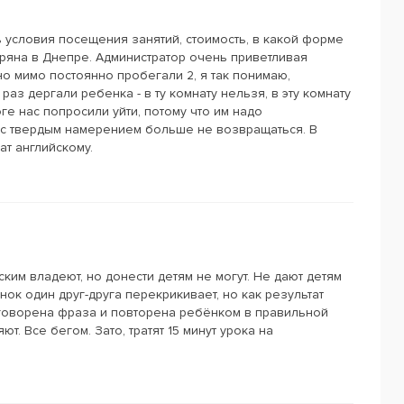
ь условия посещения занятий, стоимость, в какой форме
ряна в Днепре. Администратор очень приветливая
но мимо постоянно пробегали 2, я так понимаю,
аз дергали ребенка - в ту комнату нельзя, в эту комнату
оге нас попросили уйти, потому что им надо
и с твердым намерением больше не возвращаться. В
ат английскому.
ким владеют, но донести детям не могут. Не дают детям
ок один друг-друга перекрикивает, но как результат
говорена фраза и повторена ребёнком в правильной
т. Все бегом. Зато, тратят 15 минут урока на