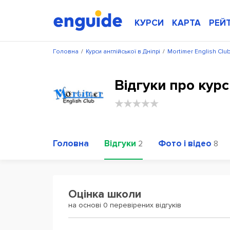
КУРСИ
КАРТА
РЕЙ
Головна
/
Курси англійської в Дніпрі
/
Mortimer English Clu
Відгуки про курс
Головна
Відгуки
Фото і відео
2
8
Оцінка школи
на основі 0 перевірених відгуків