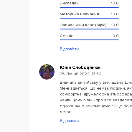
Викладач
10.0
Методика навчання
10.0
Навчальний клас (офіс)
10.0
Сервіс
10.0
Відповісти
Юлія Слободянюк
26 Лютий 2024, 13:50
Вивчала англійську у викладача Дін
Мені здається, що немає людини, як
комфортна, дружелюбна атмосфера. Х
найвищому рівні - про все заздалег
однозначно рекомендую!!! І ще бону
метро.
Відповісти