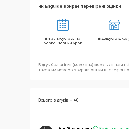
Як Enguide збирає перевірені оцінки
Ви записуєтесь на
Відвідуєте школ
безкоштовний урок
Відгук без оцінки (коментар) можуть лишати вс
Також ми можемо збирати оцінки в телефонн
Всього відгуків – 48
Альбіна Чупрун
Був(ла) на уроц