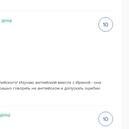
а уроці
10
глийского! Изучаю английский вместе с Ириной - она
рашно говорить на английском и допускать ошибки.
 уроці
10