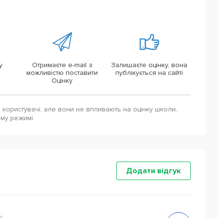
у
Отримаєте e-mail з
Залишаєте оцінку, вона
можливістю поставити
публікується на сайті
Оцінку
і користувачі, але вони не впливають на оцінку школи,
ому режимі
Додати відгук
і