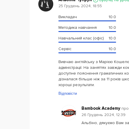
25 Грудень 2024, 18:55
Викладач
10.0
Методика навчання
10.0
Навчальний клас (офіс)
10.0
Сервіс
10.0
Вивчаю англійську з Марією Кошелє
адміністрації. На заняттях завжди к
доступне пояснення граматичних конс
дізналася більше ніж за 11 років шк
хороші результати.
Відповісти
Bambook Academy
про
26 Грудень 2024, 12:39
Альбіно, дякуємо Вам за 