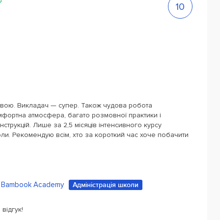
10
вою. Викладач — супер. Також чудова робота
омфортна атмосфера, багато розмовної практики і
трукцій. Лише за 2,5 місяців інтенсивного курсу
оли. Рекомендую всім, хто за короткий час хоче побачити
Bambook Academy
Адміністрація школи
відгук!