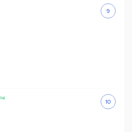
9
оці
10