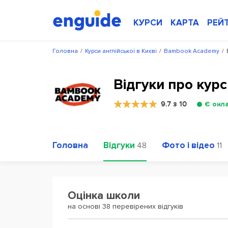
КУРСИ
КАРТА
РЕЙ
Головна
/
Курси англійської в Києві
/
Bambook Academy
/
Відгуки про кур
9.7 з 10
Є онл
Головна
Відгуки
Фото і відео
48
11
Оцінка школи
на основі 38 перевірених відгуків