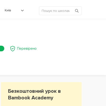
Київ
Перевірено
Безкоштовний урок в
Bambook Academy