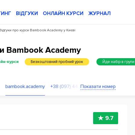
ТИНГ
ВІДГУКИ
ОНЛАЙН КУРСИ
ЖУРНАЛ
Відгуки про курси Bambook Academy у Києві
си Bambook Academy
айн-курси
Безкоштовний пробний урок
Йде набір в групи
bambook.academy
Показати номер
+38 (097) 442-78-00
9.7