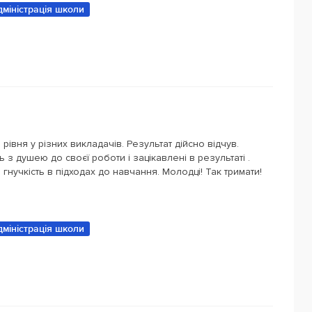
дміністрація школи
рівня у різних викладачів. Результат дійсно відчув.
 з душею до своєї роботи і зацікавлені в результаті .
, гнучкість в підходах до навчання. Молодці! Так тримати!
дміністрація школи