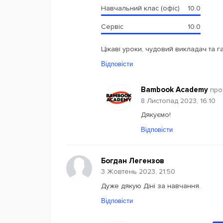
Навчальний клас (офіс)
10.0
Сервіс
10.0
Цікаві уроки, чудовий викладач та 
Відповісти
Bambook Academy
про
8 Листопад 2023, 16:10
Дякуємо!
Відповісти
Богдан Легензов
3 Жовтень 2023, 21:50
Дуже дякую Діні за навчання.
Відповісти