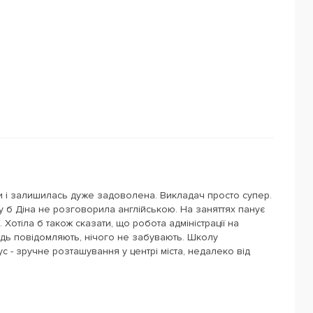
и і залишилась дуже задоволена. Викладач просто супер.
у б Діна не розговорила англійською. На заняттях панує
отіла б також сказати, що робота адміністрації на
ідь повідомляють, нічого не забувають. Школу
с - зручне розташування у центрі міста, недалеко від