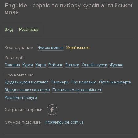
Enguide - сервіс по вибору курсів англійської
мови
Вхід
Реєстрація
Користувачам
Чужою мовою
Українською
Категорії
Головна
Курси
Карта
Рейтинг
Відгуки
Онлайн курси
Журнал
Про компанію
Додати курси в каталог
Партнери
Про компанію
Публічна оферта
Відгуки наших партнерів
Політика конфіденційності
Рекламні послуги
Соціальні сторінки
Служба підтримки
info@enguide.com.ua