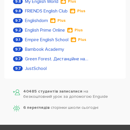
My English World
9.8
Plus
FRIENDS English Club
9.8
Plus
Englishdom
9.7
Plus
English Prime Online
9.2
Plus
Empire English School
9.1
Plus
Bambook Academy
9.7
Green Forest. Дистанційне навчання
9.7
JustSchool
9.7
40485 студентів записалися
на
безкоштовний урок за допомогою Enguide
6 переглядів
сторінки школи cьогодні