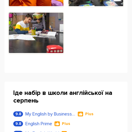
Іде набір в школи англійської на
серпень
My English by Business Language
9.8
Plus
English Prime
9.8
Plus