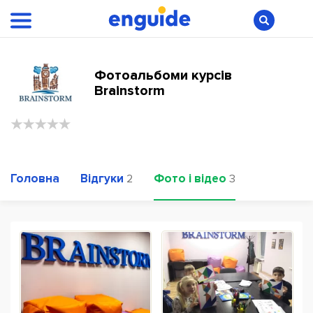
Фотоальбоми курсів
Brainstorm
Головна
Відгуки
Фото і відео
2
3