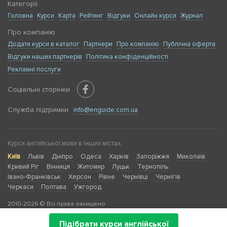
Категорії
Головна
Курси
Карта
Рейтинг
Відгуки
Онлайн курси
Журнал
Про компанію
Додати курси в каталог
Партнери
Про компанію
Публічна оферта
Відгуки наших партнерів
Політика конфіденційності
Рекламні послуги
Соціальні сторінки
Служба підтримки
info@enguide.com.ua
Курси англійської мови в інших містах:
Київ
Львів
Дніпро
Одеса
Харків
Запоріжжя
Миколаїв
Кривий Ріг
Вінниця
Житомир
Луцьк
Тернопіль
Івано-Франківськ
Херсон
Рівне
Чернівці
Чернігів
Черкаси
Полтава
Ужгород
2010-2026 © Всі права захищено
Підібрати курси англійської