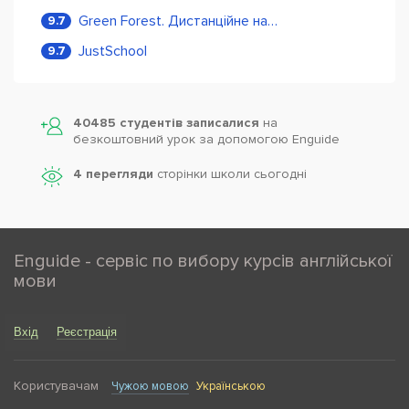
Green Forest. Дистанційне навчання
9.7
JustSchool
9.7
40485 студентів записалися
на
безкоштовний урок за допомогою Enguide
4 перегляди
сторінки школи cьогодні
Enguide - сервіс по вибору курсів англійської
мови
Вхід
Реєстрація
Користувачам
Чужою мовою
Українською