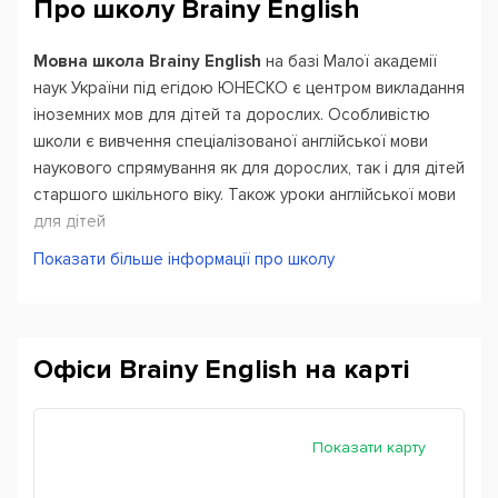
Про школу Brainy English
Мовна школа Brainy English
на базі Малої академії
наук України під егідою ЮНЕСКО є центром викладання
іноземних мов для дітей та дорослих. Особливістю
школи є вивчення спеціалізованої англійської мови
наукового спрямування як для дорослих, так і для дітей
старшого шкільного віку. Також уроки англійської мови
для дітей
включають предметно-інтегроване навчання з
Показати більше інформації про школу
природничих дисциплін, під час яких учні спершу
опрацьовують матеріал англійською мовою, а потім
використовують його на практиці під час
експериментів прямо на уроці або в нашій лабораторії
Офіси Brainy English на карті
на професійному обладнанні.
Перевагою школи є авторські матеріали з підготовки з
наукової англійської мови, розоблені фахівцями центру
Показати карту
та апробовані провідними експертами-науковцями.