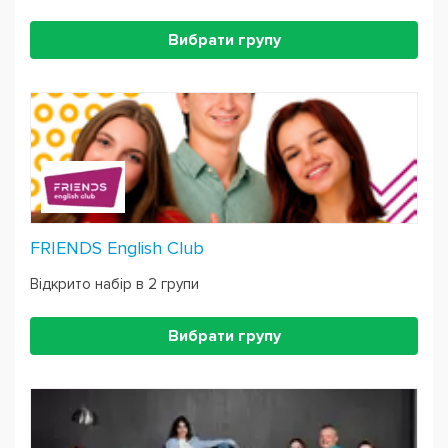
необхідної групи.
Вибрати групу
FRIENDS English Club
Відкрито набір в 2 групи
Вибрати групу