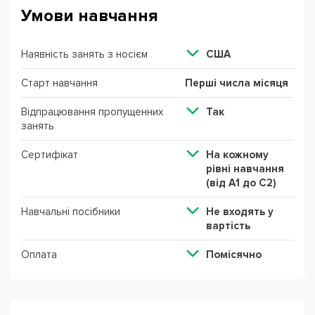
Умови навчання
Наявність занять з носієм
США
Старт навчання
Перші числа місяця
Відпрацювання пропущенних
Так
занять
Сертифікат
На кожному
рівні навчання
(від А1 до С2)
Навчальні посібники
Не входять у
вартість
Оплата
Помісячно