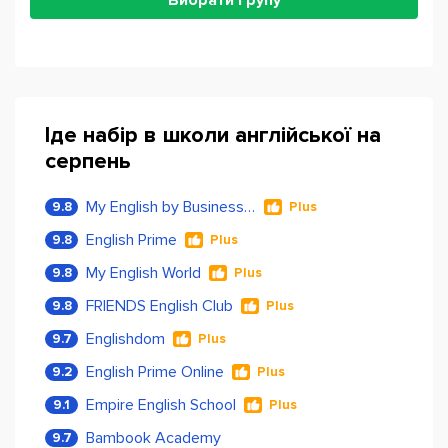
Вибрати групу
Іде набір в школи англійської на
серпень
My English by Business Language
9.8
Plus
English Prime
9.8
Plus
My English World
9.8
Plus
FRIENDS English Club
9.8
Plus
Englishdom
9.7
Plus
English Prime Online
9.2
Plus
Empire English School
9.1
Plus
Bambook Academy
9.7