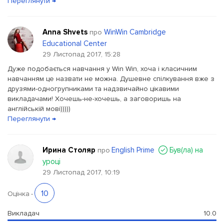
Переглянути →
Anna Shvets
WinWin Cambridge
про
Educational Center
29 Листопад 2017, 15:28
Дуже подобається навчання у Win Win, хоча і класичним
навчанням це назвати не можна. Душевне спілкування вже з
друзями-одногрупниками та надзвичайно цікавими
викладачами! Хочешь-не-хочешь, а заговоришь на
англійській мові)))))
Переглянути →
Ирина Столяр
English Prime
Був(ла) на
про
уроці
29 Листопад 2017, 10:19
10
Оцінка
-
Викладач
10.0