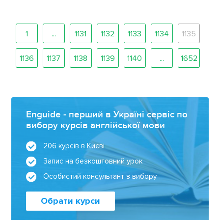
1
...
1131
1132
1133
1134
1135
1136
1137
1138
1139
1140
...
1652
Enguide - перший в Україні сервіс по
вибору курсів англійської мови
206 курсів в Києві
Запис на безкоштовний урок
Особистий консультант з вибору
Обрати курси