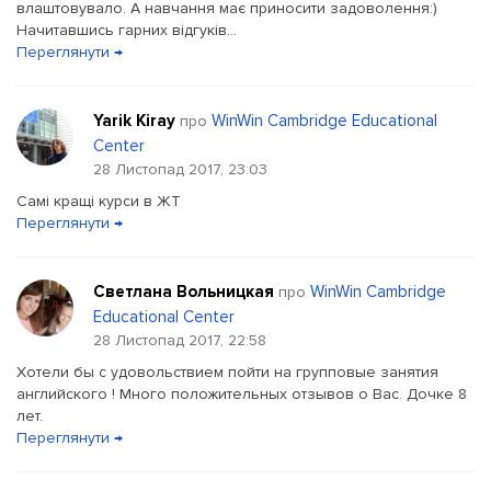
влаштовувало. А навчання має приносити задоволення:)
Начитавшись гарних відгуків...
Переглянути →
Yarik Kiray
WinWin Cambridge Educational
про
Center
28 Листопад 2017, 23:03
Самі кращі курси в ЖТ
Переглянути →
Светлана Вольницкая
WinWin Cambridge
про
Educational Center
28 Листопад 2017, 22:58
Хотели бы с удовольствием пойти на групповые занятия
английского ! Много положительных отзывов о Вас. Дочке 8
лет.
Переглянути →