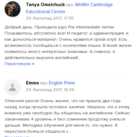
Tanya Omelchuck
WinWin Cambridge
про
Educational Center
29 Листопад 2017, 17:35
Добрый день. Проходила курс Pre intermediate летом.
Понравилось абсолютно все! И педагог, и администрация, и
как доноситься материал. Очень нравился speak клуб. Есть
возможность пообщаться с носителями языка. В моей жизни
появилось много интересных знакомых. А главное, я
действительно выучила английский...
Переглянути →
Emma
English Prime
про
29 Листопад 2017, 16:39
Отличная школа! Очень жалею, что не пришла два года
назад, когда прошла тестовое занятие. Уверена, что к этому
моменту уже свободно бы общалась на английском. Сейчас
заканчиваю 4 уровень и без сомнения продолжу учиться
дальше. Методика обучения для меня то, что нужно. Я
перестала бояться общаться с...