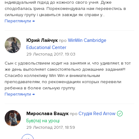
індивідуальний підхід до кожного свого учня. Дуже
сподобалась Ірина. Порекомендувала нам перевестись в
сильнішу групу і цікавиться завжди як справи у...
Переглянути →
Юрий Лайчук
WinWin Cambridge
про
Educational Center
29 Листопад 2017, 19:03
Сын с удовольствием ходит на занятия и, что удивляет, в тот
же день выполняет самостоятельно домашние задания!!!
Спасибо коллективу Win Win и внимательным
преподавателям, по рекомендациях которых перевели
ребенка в более сильную группу.
Переглянути →
Мирослава Ващук
Студія Red Arrow
про
Був(ла) на уроці
29 Листопад 2017, 18:59