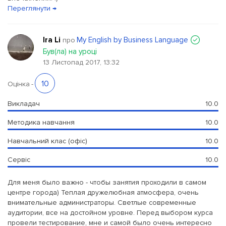
Переглянути →
Ira Li
My English by Business Language
про
Був(ла) на уроці
13 Листопад 2017, 13:32
10
Оцінка
-
Викладач
10.0
Методика навчання
10.0
Навчальний клас (офіс)
10.0
Сервіс
10.0
Для меня было важно - чтобы занятия проходили в самом
центре города) Теплая дружелюбная атмосфера, очень
внимательные администраторы. Светлые современные
аудитории, все на достойном уровне. Перед выбором курса
провели тестирование, мне и самой было очень интересно