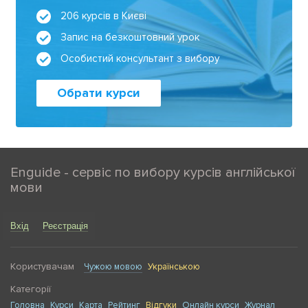
206 курсів в Києві
Запис на безкоштовний урок
Особистий консультант з вибору
Обрати курси
Enguide - сервіс по вибору курсів англійської
мови
Вхід
Реєстрація
Користувачам
Чужою мовою
Українською
Категорії
Головна
Курси
Карта
Рейтинг
Відгуки
Онлайн курси
Журнал