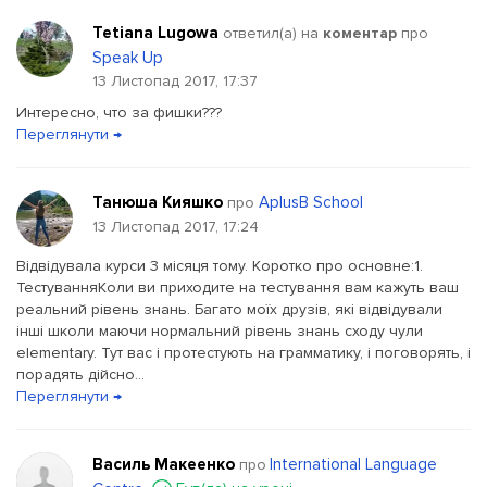
Tetiana Lugowa
ответил(a) на
коментар
про
Speak Up
13 Листопад 2017, 17:37
Интересно, что за фишки???
Переглянути →
Танюша Кияшко
AplusB School
про
13 Листопад 2017, 17:24
Відвідувала курси 3 місяця тому. Коротко про основне:1.
ТестуванняКоли ви приходите на тестування вам кажуть ваш
реальний рівень знань. Багато моїх друзів, які відвідували
інші школи маючи нормальний рівень знань сходу чули
elementary. Тут вас і протестують на грамматику, і поговорять, і
порадять дійсно...
Переглянути →
Василь Макеенко
International Language
про