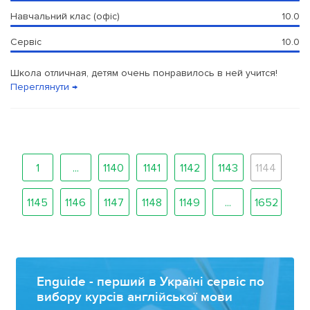
Навчальний клас (офіс)
10.0
Сервіс
10.0
Школа отличная, детям очень понравилось в ней учится!
Переглянути →
1
...
1140
1141
1142
1143
1144
1145
1146
1147
1148
1149
...
1652
Enguide - перший в Україні сервіс по
вибору курсів англійської мови