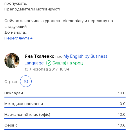
пропускать.
Преподаватели мотивируют!
Сейчас заканчиваю уровень elementary и перехожу на
следующий.
До начала...
Переглянути →
Яна Ткаленко
My English by Business
про
Language
Був(ла) на уроці
13 Листопад 2017, 16:34
10
Оцінка
-
Викладач
10.0
Методика навчання
10.0
Навчальний клас (офіс)
10.0
Сервіс
10.0