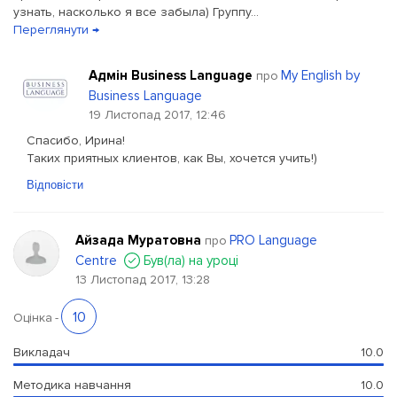
узнать, насколько я все забыла) Группу...
Переглянути →
Адмін Business Language
My English by
про
Business Language
19 Листопад 2017, 12:46
Спасибо, Ирина!
Таких приятных клиентов, как Вы, хочется учить!)
Відповісти
Айзада Муратовна
PRO Language
про
Centre
Був(ла) на уроці
13 Листопад 2017, 13:28
10
Оцінка
-
Викладач
10.0
Методика навчання
10.0