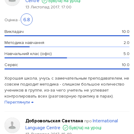
Сentre
Був(ла) на уроці
13 Листопад 2017, 17:00
6.8
Оцінка
-
Викладач
10.0
Методика навчання
2.0
Навчальний клас (офіс)
5.0
Сервіс
10.0
Хорошая школа, учусь с замечательным преподавателем, не
совсем подходит методика - слишком большое количество
учеников в группе, из-за чего учитель не успевает
контролировать всех (разговорную практику в парах).
Переглянути →
Добровольская Светлана
International
про
Language Сentre
Був(ла) на уроці