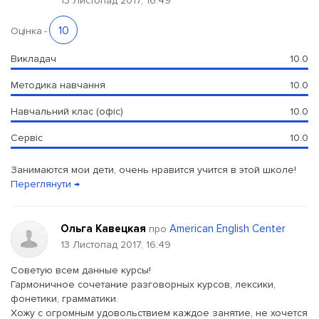
13 Листопад 2017, 16:49
10
Оцінка
-
Викладач
10.0
Методика навчання
10.0
Навчальний клас (офіс)
10.0
Сервіс
10.0
Занимаются мои дети, очень нравится учится в этой школе!
Переглянути →
Ольга Кавецкая
American English Center
про
13 Листопад 2017, 16:49
Советую всем данные курсы!
Гармоничное сочетание разговорных курсов, лексики,
фонетики, грамматики.
Хожу с огромным удовольствием каждое занятие, не хочется