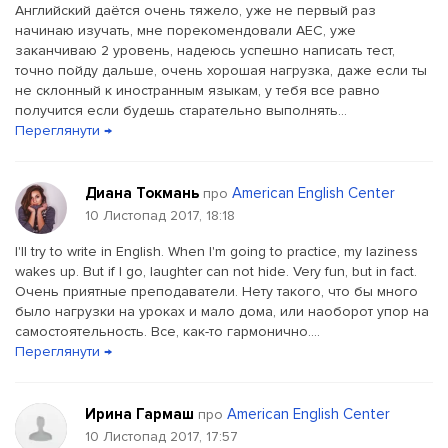
Английский даётся очень тяжело, уже не первый раз
начинаю изучать, мне порекомендовали AEC, уже
заканчиваю 2 уровень, надеюсь успешно написать тест,
точно пойду дальше, очень хорошая нагрузка, даже если ты
не склонный к иностранным языкам, у тебя все равно
получится если будешь старательно выполнять...
Переглянути →
Диана Токмань
American English Center
про
10 Листопад 2017, 18:18
I'll try to write in English. When I'm going to practice, my laziness
wakes up. But if I go, laughter can not hide. Very fun, but in fact.
Очень приятные преподаватели. Нету такого, что бы много
было нагрузки на уроках и мало дома, или наоборот упор на
самостоятельность. Все, как-то гармонично....
Переглянути →
Ирина Гармаш
American English Center
про
10 Листопад 2017, 17:57