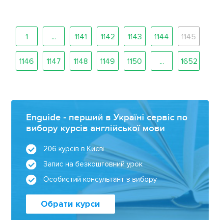
1
...
1141
1142
1143
1144
1145
1146
1147
1148
1149
1150
...
1652
Enguide - перший в Україні сервіс по
вибору курсів англійської мови
206 курсів в Києві
Запис на безкоштовний урок
Особистий консультант з вибору
Обрати курси