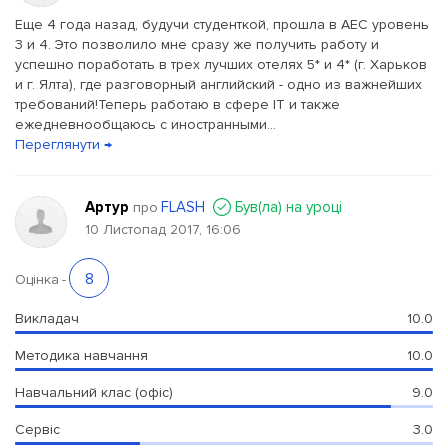
Еще 4 года назад, будучи студенткой, прошла в AEC уровень
3 и 4. Это позволило мне сразу же получить работу и
успешно поработать в трех лучших отелях 5* и 4* (г. Харьков
и г. Ялта), где разговорный английский - одно из важнейших
требований!Теперь работаю в сфере IT и также
ежедневнообщаюсь с иностранными...
Переглянути →
Артур
FLASH
Був(ла) на уроці
про
10 Листопад 2017, 16:06
8
Оцінка
-
Викладач
10.0
Методика навчання
10.0
Навчальний клас (офіс)
9.0
Сервіс
3.0