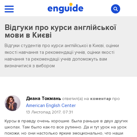
Відгуки про курси англійської
мови в Києві
Відгуки студентів про курси англійської в Києві, оцінки
якості навчання та рекомендації учнів, оцінки якості
навчання та рекомендації учнів допоможуть вам
визначитися з вибором
Диана Токмань
ответил(a) на
коментар
про
American English Center
13 Листопад 2017, 07:31
Курсы в правду очень хорошие. Была раньше в двух других
школах. Там было как-то все рутинно. Да и тут урок на урок
похожи, но они настолько яркие эмоционально, что наши