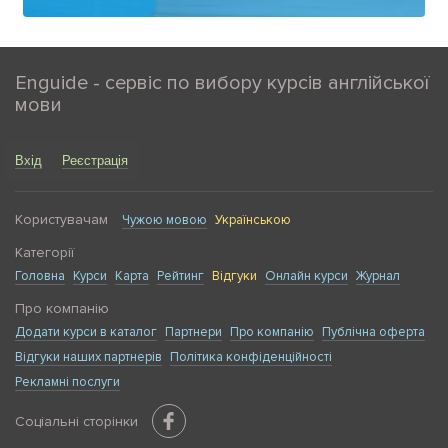
Enguide - сервіс по вибору курсів англійської
мови
Вхід
Реєстрація
Користувачам
Чужою мовою
Українською
Категорії
Головна
Курси
Карта
Рейтинг
Відгуки
Онлайн курси
Журнал
Про компанію
Додати курси в каталог
Партнери
Про компанію
Публічна оферта
Відгуки наших партнерів
Політика конфіденційності
Рекламні послуги
Соціальні сторінки