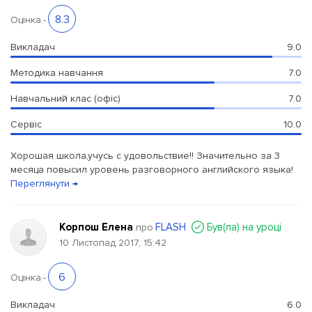
8.3
Оцінка
-
Викладач
9.0
Методика навчання
7.0
Навчальний клас (офіс)
7.0
Сервіс
10.0
Хорошая школа,учусь с удовольствие!! Значительно за 3
месяца повысил уровень разговорного английского языка!
Переглянути →
Корпош Елена
FLASH
Був(ла) на уроці
про
10 Листопад 2017, 15:42
6
Оцінка
-
Викладач
6.0