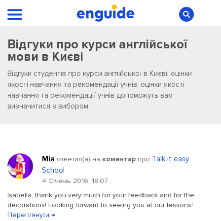
Відгуки про курси англійської
мови в Києві
Відгуки студентів про курси англійської в Києві, оцінки
якості навчання та рекомендації учнів, оцінки якості
навчання та рекомендації учнів допоможуть вам
визначитися з вибором
Mia
Talk it easy
ответил(a) на
коментар
про
School
4 Січень 2016, 18:07
Isabella, thank you very much for your feedback and for the
decorations! Looking forward to seeing you at our lessons!
Переглянути →