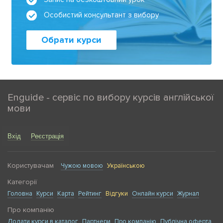
Особистий консультант з вибору
Обрати курси
Enguide - сервіс по вибору курсів англійської
мови
Вхід
Реєстрація
Користувачам
Чужою мовою
Українською
Категорії
Головна
Курси
Карта
Рейтинг
Відгуки
Онлайн курси
Журнал
Про компанію
Додати курси в каталог
Партнери
Про компанію
Публічна оферта