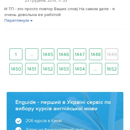
23 Грудень 2015, 17:33
И ТП - это просто повтор Ваших слов) На самом деле - я
очень довольна ее работой.
Переглянути →
1
...
1445
1446
1447
1448
1449
1450
1451
1452
1453
1454
...
1652
Enguide - перший в Україні сервіс по
вибору курсів англійської мови
206 курсів в Києві
Запис на безкоштовний урок