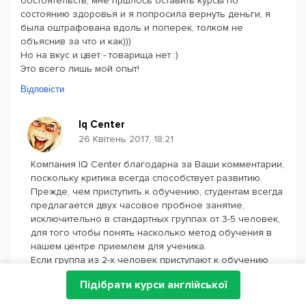
обстоятельств, мне пршлось оставить курсы по
состоянию здоровья и я попросила вернуть деньги, я
была оштрафована вдоль и поперек, толком не
объяснив за что и как)))
Но на вкус и цвет - товарища нет :)
Это всего лишь мой опыт!
Відповісти
Iq Center
26 Квітень 2017, 18:21
Компания IQ Center благодарна за Ваши комментарии,
поскольку критика всегда способствует развитию.
Прежде, чем приступить к обучению, студентам всегда
предлагается двух часовое пробное занятие,
исключительно в стандартных группах от 3-5 человек,
для того чтобы понять насколько метод обучения в
нашем центре приемлем для ученика.
Если группа из 2-х человек приступают к обучению
без пробного занятия, то это возможно только в
Підібрати курси англійської
случае непосредственного решения самого клиента и
обязательной предоплаты обучения за месяц. Таковы