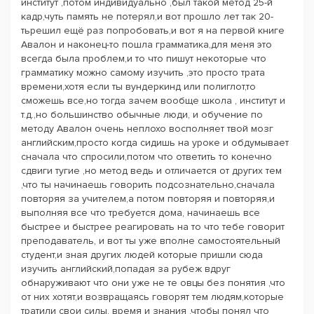
институт ,потом индивидуально ,был такой метод 25-й
кадр,чуть память не потерял,и вот прошло лет так 20-
тьрешил ещё раз попробовать,и вот я на первой книге
Авалон и наконец-то пошла грамматика,для меня это
всегда была проблем,и то что пишут некоторые что
грамматику можно самому изучить ,это просто трата
времени,хотя если ты вундеркинд или полиглот,то
сможешь все,но тогда зачем вообще школа , институт и
т.д.,но большинство обычные люди, и обучение по
методу Авалон очень неплохо восполняет твой мозг
английским,просто когда сидишь на уроке и обдумывает
сначала что спросили,потом что ответить то конечно
сдвиги тугие ,но метод ведь и отличается от других тем
,что ты начинаешь говорить подсознательно,сначала
повторяя за учителем,а потом повторяя и повторяя,и
выполняя все что требуется дома, начинаешь все
быстрее и быстрее реагировать на то что тебе говорит
преподаватель, и вот ты уже вполне самостоятельный
студент,и зная других людей которые пришли сюда
изучить английский,попадая за рубеж вдруг
обнаруживают что они уже не те овцы без понятия ,что
от них хотят,и возвращаясь говорят тем людям,которые
тратили свои силы, время и знания ,чтобы понял что