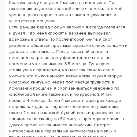
Красную книгу я изучал 2 месяца на интенсиве. По
окончанию изучения красной книги я заметил что мой
уровень разговорного языка заметно улучшился и
ушел страх в общении.
Если раньше перед любым звонком я всегда готовился
и думал , что меня спросят и заранее выписывал
возможные ответы, то после второй книги, я смог
уверенно общаться простыми фразами с иностранцами и
доносить свою мысль. После крассной книги , я
перешел на третью книгу фиолетового цвета, по
времени я уже занимался 3.5 месяца. Тут я прям
столкнулся с проблемой, что мне так сложно стало
учиться, что было намного легче когда изучал вторую
(крассную книгу), но через пол месяца трудности в
понимании прошли и я смог заниматься уверенно по
фиолетовой книге также как и по крассной. И так,
прошло 4 месяца. За эти 4 месяца, я один раз каждую
неделю заходил на lingualeo тренировал грамматику
около 2 часов и каждый будний день индивидуально
занимался по скайпу по 50 минут с преподавателями, в
другое время не занимался английским. Смотрел
интересные мне сериалы на английском на Netflix и