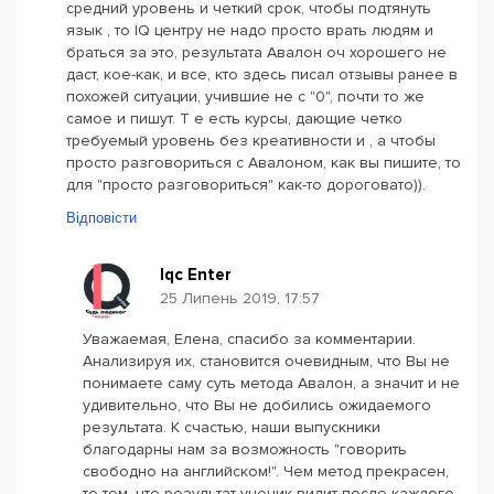
средний уровень и четкий срок, чтобы подтянуть
язык , то IQ центру не надо просто врать людям и
браться за это, результата Авалон оч хорошего не
даст, кое-как, и все, кто здесь писал отзывы ранее в
похожей ситуации, учившие не с "0", почти то же
самое и пишут. Т е есть курсы, дающие четко
требуемый уровень без креативности и , а чтобы
просто разговориться с Авалоном, как вы пишите, то
для "просто разговориться" как-то дороговато)).
Відповісти
Iqc Enter
25 Липень 2019, 17:57
Уважаемая, Елена, спасибо за комментарии.
Анализируя их, становится очевидным, что Вы не
понимаете саму суть метода Авалон, а значит и не
удивительно, что Вы не добились ожидаемого
результата. К счастью, наши выпускники
благодарны нам за возможность "говорить
свободно на английском!". Чем метод прекрасен,
то тем, что результат ученик видит после каждого