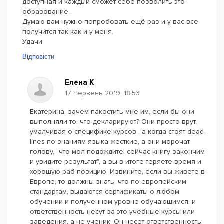
доступная и каждый сможет себе позволить это
образование .
Думаю вам нужно попробовать ещё раз и у вас все
получится так как и у меня.
Удачи
Відповісти
Елена К
17 Червень 2019, 18:53
Екатерина, зачем пакостить мне им, если бы они
выполняли то, что декларируют? Они просто врут,
умалчивая о специфике курсов , а когда стоят dead-
lines по знаниям языка жесткие, а они морочат
голову, "что мол подождите, сейчас книгу закончим
и увидите результат", а вы в итоге теряете время и
хорошую раб позицию, Извините, если вы живете в
Европе, то должны знать, что по европейским
стандартам, выдаются сертификаты о любом
обучении и полученном уровне обучающимся, и
ответственность несут за это учебные курсы или
заведения, а не ученик. Он несет ответственность