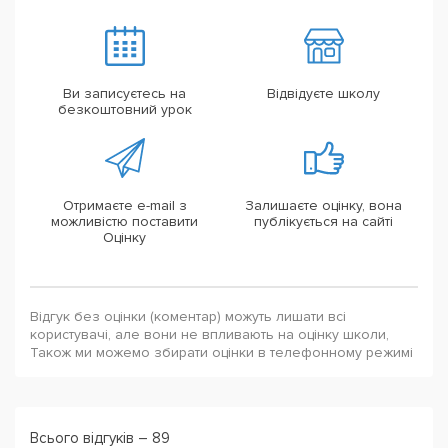
Ви записуєтесь на
Відвідуєте школу
безкоштовний урок
Отримаєте e-mail з
Залишаєте оцінку, вона
можливістю поставити
публікується на сайті
Оцінку
Відгук без оцінки (коментар) можуть лишати всі
користувачі, але вони не впливають на оцінку школи,
Також ми можемо збирати оцінки в телефонному режимі
Всього відгуків – 89