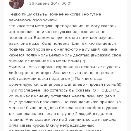
26 Квітень 2017, 00:01
Редко пишу отзывы, точнее никогда)) но тут не
захотелось промолчать!
Что касается методики преподавания не могу сказать
что хорошая, но и что никудышняя, тоже язык не
повернется. Возможно, для тех кто начинает изучать
язык, она может быть полезна. Для тех, кто пытаеться
поднять свой уровень с неплохого на лучший, как мне
кажется, толку ноль целых ноль десятых. (выражаю свое
мнение основанное на моем опыте). :)
Учителя... есть парочка хороших, но остальные студенты
либо просто аматоры. Знание языка точно не делает
тебя автоматически педагогом )) По книге еще
ориентируются, шаг вправо шаг влево - провал полный)).
Ну и последнее, что хотелось бы сказать, ОТНОШЕНИЕ
ко мне как к клиенту оставляет желать лучшего (это я
еще деликатно изрекаюсь, не скандалить же пришла :) У
меня не было ни одного бесплатного пробного урока,
так как оказалось, если в группе 2 людей ты должен
платить. Мне сказали это на 3 занятии, когда я пришла
оплачивать курсы. В силу непредвиденных