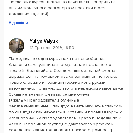
После этих курсов невольно начинаешь говорить на
английском. Много разговорной практики и без
домашних заданий)
Відповісти
Yuliya Valyuk
12 Травень 2019, 19:50
Проходила не одни курсы,пока не попробовала
Авалон,и сама удивилась результатам после всего
после 5 -6занятий,это без домашних заданий,смогла
выражаться на немецком языке запоминая не только
новые слова,но и грамматичесские конструкции
автоматично.Что важно,до этого в немецком языке даже
буквы не знала,и он казался мне очень
тяжелым.Преподователи отличные
ребята,динамичные.Планирую начать изучать испанский
по скайпу,так как находясь в Испании,и посещая курсы с
испаноязычным преподователем 3 раза в неделю по 2
часа в небольшой гпуппе,не дают такого эффекта,к
сожалению,как метод Авалон.Спасибо огромное,Iq