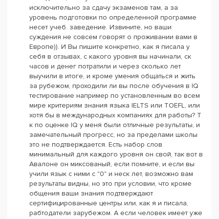
исключительно за сдачу экзаменов там, а за
уровень подготовки по определенной программе
несет учеб. заведение. Извините, но ваши
суждения не совсем говорят о проживании вами в
Европе)). И Вы пишите конкретно, как я писала у
себя в отзывах, с какого уровня вы начинали, ск
часов и денег потратили и через сколько лет
выучили в итоге, и кроме умения общаться и жить
за рубежом, проходили ли вы после обучения в IQ
тестирование например по установленным во всем
мире критериям знания языка IELTS или TOEFL, или
хотя бы в международных компаниях для работы? Т
к по оценке IQ у меня были отличные результаты, и
замечательный прогресс, но за пределами школы
это не подтверждается. Есть набор слов
минимальный для каждого уровня он свой, так вот в
Авалоне он миксованый, если помните, и если вы
учили язык с ними с "0" и неск лет, возможно вам
результаты видны, но это при условии, что кроме
общения ваши знания подтверждают
сертифицированные центры или, как я и писала,
рабтодатели зарубежом. А если человек имеет уже