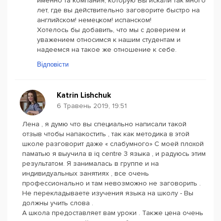
именно та компания, которую Вы искали так много
лет, где вы действительно заговорите быстро на
английском! немецком! испанском!
Хотелось бы добавить, что мы с доверием и
уважением относимся к нашим студентам и
надеемся на такое же отношение к себе.
Відповісти
Katrin Lishchuk
6 Травень 2019, 19:51
Лена , я думю что вы специально написали такой
отзыв чтобы напакостить , так как методика в этой
школе разговорит даже « слабумного» С моей плохой
паматью я выучила в iq centre 3 языка , и радуюсь этим
результатом. Я занималась в группе и на
индивидуальных занятиях , все очень
профессионально и там невозможно не заговорить .
Не перекладываете изучения языка на школу - Вы
должны учить слова .
А школа предоставляет вам уроки . Также цена очень