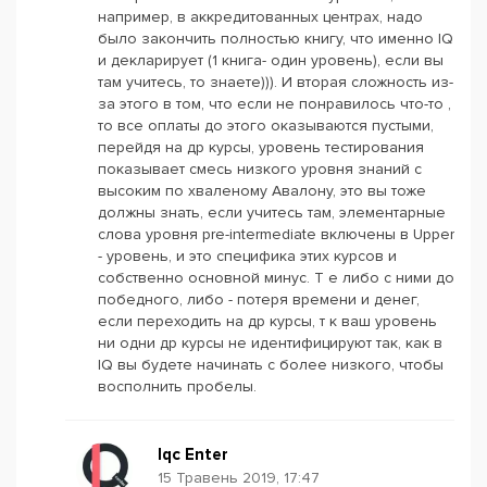
например, в аккредитованных центрах, надо
было закончить полностью книгу, что именно IQ
и декларирует (1 книга- один уровень), если вы
там учитесь, то знаете))). И вторая сложность из-
за этого в том, что если не понравилось что-то ,
то все оплаты до этого оказываются пустыми,
перейдя на др курсы, уровень тестирования
показывает смесь низкого уровня знаний с
высоким по хваленому Авалону, это вы тоже
должны знать, если учитесь там, элементарные
слова уровня pre-intermediate включены в Upper
- уровень, и это специфика этих курсов и
собственно основной минус. Т е либо с ними до
победного, либо - потеря времени и денег,
если переходить на др курсы, т к ваш уровень
ни одни др курсы не идентифицируют так, как в
IQ вы будете начинать с более низкого, чтобы
восполнить пробелы.
Iqc Enter
15 Травень 2019, 17:47