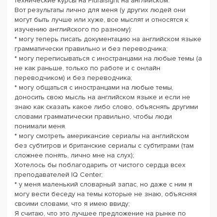
технические курсы на Pluralsight на английском.
Вот результаты лично для меня (у других людей они
могут быть лучше или хуже, все мыслят и относятся к
изучению английского по разному):
* могу теперь писать документацию на английском языке
грамматически правильно и без переводчика;
* могу переписываться с иностранцами на любые темы (а
не как раньше, только по работе и с онлайн
переводчиком) и без переводчика;
* могу общаться с иностранцами на любые темы,
доносить свою мысль на английском языке и если не
знаю как сказать какое либо слово, объяснять другими
словами грамматически правильно, чтобы люди
понимали меня.
* могу смотреть американсие сериалы на английском
без субтитров и британские сериалы с субтитрами (там
сложнее понять, лично мне на слух);
Хотелось бы поблагодарить от чистого сердца всех
преподавателей IQ Center;
* у меня маленький словарный запас, но даже с ним я
могу вести беседу на темы которые не знаю, объясняя
своими словами, что я имею ввиду;
Я считаю, что это лучшее предложение на рынке по