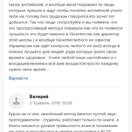
такое английский, и вообще меня поражают те люди,
которые пришли и ждут чтобы понятие английский упало
тебе на голову без труда,как говорится,кто хочет тот
добьется. Так что люди ,попробуйте и вы поймёте ,что
это прогрессивный метод,и поверьте как что-то появится
лучшее,то это будет именно в IQcenter,так как директор
этой школы ( и вообще IQcenterлюбого из офисов
Украины,так как идёт контроль любого из них)r всегда в
поиске лучшего для людей ,ради которых тратит свою
время,и здоровье . Учите любой язык настойчиво и с
воодушевлением,и всё вам воздастся,просто каждому
нужно свое время....
Відповісти
Валерий
2 Травень 2019, 19:08
Курсы ни о чем, хвалённый метод Авалон пустой звук,
преподаватели - студенты, работают только по книге, а
Книги никакого уровня привычного всем в понимании
не дают, я прошёл тест в центре подготовки к IELTS