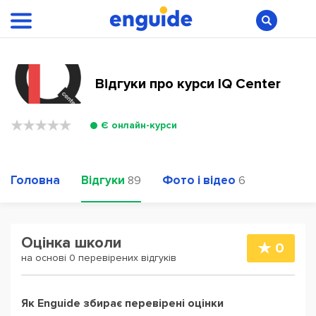
Відгуки про курси IQ Center
Є онлайн-курси
Головна
Відгуки
Фото і відео
89
6
Оцінка школи
0
на основі 0 перевірених відгуків
Як Enguide збирає перевірені оцінки