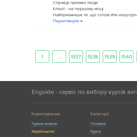
Справді приємні люди.
Клієнт - на першому місці.
Найприємніше те, що готові йти назустріч
Переглянути →
1
...
1537
1538
1539
1540
Enguide - сервіс по вибору курсів анг
Користувачам
Категорії
Чужою мовою
Головна
Українською
Курси