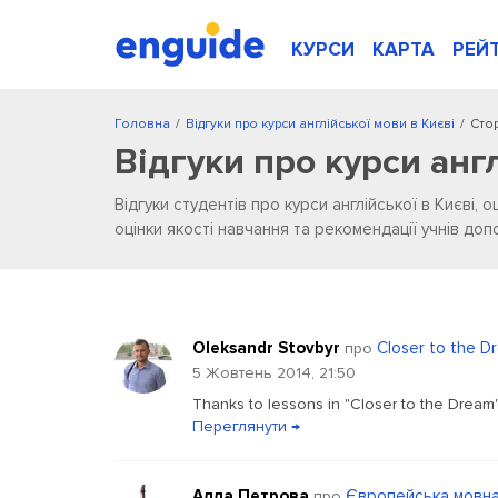
КУРСИ
КАРТА
РЕЙ
Головна
/
Відгуки про курси англійської мови в Києві
/
Стор
Відгуки про курси анг
Відгуки студентів про курси англійської в Києві, о
оцінки якості навчання та рекомендації учнів д
Oleksandr Stovbyr
Closer to the D
про
5 Жовтень 2014, 21:50
Thanks to lessons in "Closer to the Dream"
Переглянути →
Αлла Πетрова
Європейська мовна
про