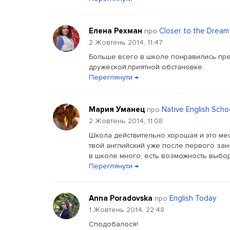
Елена Рехман
Closer to the Dream
про
2 Жовтень 2014, 11:47
Больше всего в школе понравились пре
дружеской,приятной обстановке.
Переглянути →
Мария Уманец
Native English Scho
про
2 Жовтень 2014, 11:08
Школа действительно хорошая и это мес
твой английский уже после первого зан
в школе много, есть возможность выбор
Переглянути →
Anna Poradovska
English Today
про
1 Жовтень 2014, 22:48
Сподобалося!