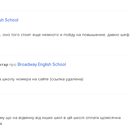
sh School
, оно того стоит. еще немного и пойду на повышение, давно шеф
Broadway English School
нтар
про
в школу. номера на сайте (ссылка удалена)
му що на відмінну від інших шкіл в цій школі оплата щомісячна.
а.