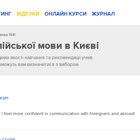
ТИНГ
ВІДГУКИ
ОНЛАЙН КУРСИ
ЖУРНАЛ
інка 1541
лійської мови в Києві
цінки якості навчання та рекомендації учнів,
опоможуть вам визначитися з вибором
ream
 I feel more confident in communication with foreigners and abroad!
 студія