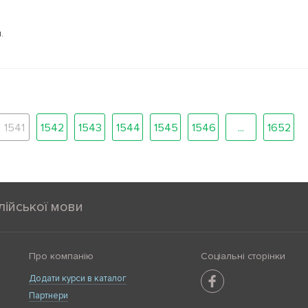
.
1541
1542
1543
1544
1545
1546
...
1652
лійської мови
Про компанію
Соціальні сторінки
Додати курси в каталог
Партнери