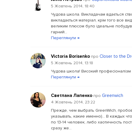
5 Жовтень 2014, 18:40
Чудова школа. Викладачам вдається ств
викладається матеріал, крім того все ви
великим плюсом було ідеальне побудуван
гарний...
Переглянути →
Victoria Borisenko
Closer to the D
про
5 Жовтень 2014, 13:18
Чудова школа! Високий професіоналізм в
Переглянути →
Светлана Лапенко
Greenwich
про
4 Жовтень 2014, 23:22
Прежде, чем выбрать GreenWich, пробов
указывать, какие именно)... В каждых ч
по 13-14 человек, либо хаотичность пост
сразу же...