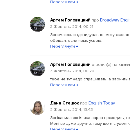
Переглянути →
Артем Головацкий
Broadway Engli
про
3 Жовтень 2014, 00:21
Занимаюсь индивидуально, могу сказать
обещал, если язык усвою.
Переглянути →
Артем Головацкий
ответил(a) на
коме
3 Жовтень 2014, 00:20
тебе не тут надо спрашивать, а звонить 
Переглянути →
Дана Стецюк
English Today
про
2 Жовтень 2014, 13:43
Зацікавила акція яка зараз проходить, то
Мені це дуже зручно, тому що я студентк
Переглянути →