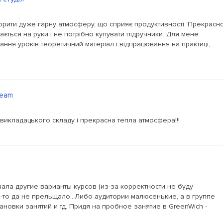
орити дуже гарну атмосферу, що сприяє продуктивності. Прекрасн
дається на руки і не потрібно купувати підручники. Для мене
ня уроків теоретичний матеріал і відпрацювання на практиці,
ream
икладацького складу і прекрасна тепла атмосфера!!!
ала другие варианты курсов (из-за корректности не буду
то-то да не прельщало...Либо аудитории малюсенькие, а в группе
ановки занятий и тд. Придя на пробное занятие в GreenWich -