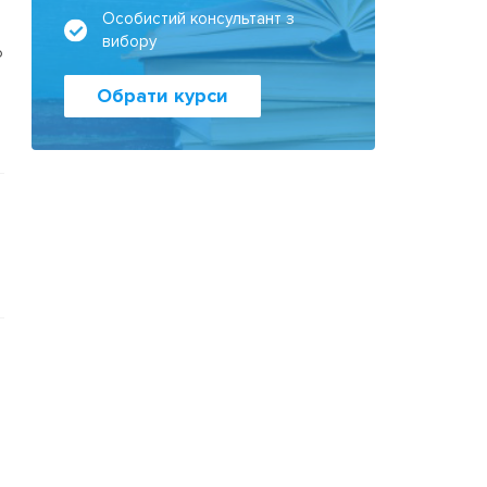
Особистий консультант з
вибору
о
Обрати курси