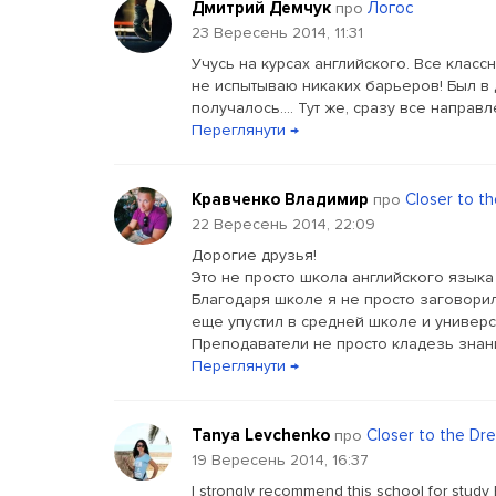
Дмитрий Демчук
Логос
про
23 Вересень 2014, 11:31
Учусь на курсах английского. Все класс
не испытываю никаких барьеров! Был в д
получалось.... Тут же, сразу все напра
Переглянути →
Кравченко Владимир
Closer to t
про
22 Вересень 2014, 22:09
Дорогие друзья!
Это не просто школа английского языка 
Благодаря школе я не просто заговорил 
еще упустил в средней школе и универси
Преподаватели не просто кладезь знани
Переглянути →
Tanya Levchenko
Closer to the Dr
про
19 Вересень 2014, 16:37
I strongly recommend this school for study 