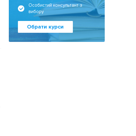
Особистий консультант з
вибору
Обрати курси