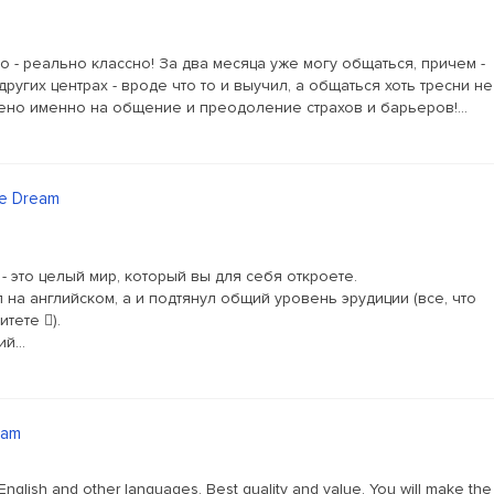
но - реально классно! За два месяца уже могу общаться, причем -
ругих центрах - вроде что то и выучил, а общаться хоть тресни не
влено именно на общение и преодоление страхов и барьеров!...
he Dream
- это целый мир, который вы для себя откроете.
на английском, а и подтянул общий уровень эрудиции (все, что
тете ).
й...
eam
English and other languages. Best quality and value. You will make the