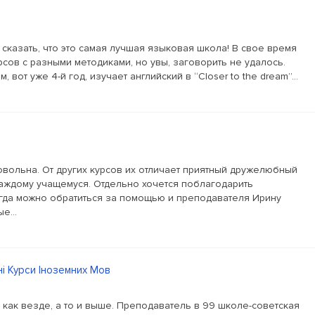
 сказать, что это самая лучшая языковая школа! В свое время
сов с разными методиками, но увы, заговорить не удалось.
вот уже 4-й год, изучает английский в “Closer to the dream”...
вольна. От других курсов их отличает приятный дружелюбный
каждому учащемуся. Отдельно хочется поблагодарить
егда можно обратиться за помощью и преподавателя Ирину
е...
ні Курси Іноземних Мов
 как везде, а то и выше. Преподаватель в 99 школе-советская