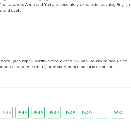
The teachers Anna and Yuri are absolutely experts in teaching English.
e and useful.
Я посещала курсы английского около 3-4 раз, но как-то все не то.
аватель непонятный...ну вообщем много разных нюансов
1544
1545
1546
1547
1548
1549
...
1652