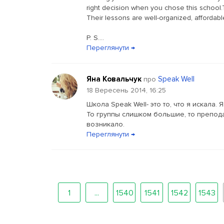
right decision when you chose this school.
Their lessons are well-organized, affordabl
P. S....
Переглянути →
Яна Ковальчук
Speak Well
про
18 Вересень 2014, 16:25
Школа Speak Well- это то, что я искала. 
То группы слишком большие, то препод
возникало.
Переглянути →
1
...
1540
1541
1542
1543