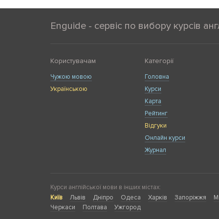
Enguide - сервіс по вибору курсів анг
Користувачам
Категорії
Чужою мовою
Головна
Українською
Курси
Карта
Рейтинг
Відгуки
Онлайн курси
Журнал
Курси англійської мови в інших містах:
Київ
Львів
Дніпро
Одеса
Харків
Запоріжжя
М
Черкаси
Полтава
Ужгород