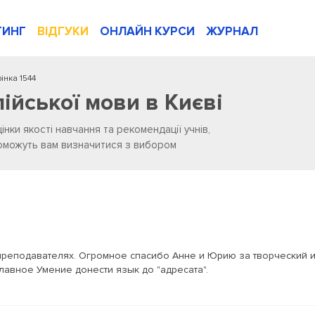
ТИНГ
ВІДГУКИ
ОНЛАЙН КУРСИ
ЖУРНАЛ
інка 1544
лійської мови в Києві
цінки якості навчання та рекомендації учнів,
опоможуть вам визначитися з вибором
реподавателях. Огромное спасибо Анне и Юрию за творческий 
лавное Умение донести язык до "адресата".