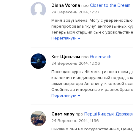
Diana Vorona
Closer to the Dream
про
24 Вересень 2014, 12:27
Меня зовут Елена. Могу с уверенностью
перепробовала "кучу" англоязычных кур
Теперь мой старший сын с удовольствием, 
Переглянути →
Кет Щосьтам
Greenwich
про
24 Вересень 2014, 12:06
Посещаю курсы 4й месяц и пока всем до
коллектив и индивидуальный подход к 
администратора Антонину, к которой вс
Олейник за интересные и разнообразны
Переглянути →
Свет миру
Перші Київські Держав
про
24 Вересень 2014, 11:36
Никакие они не государственные, Цены,