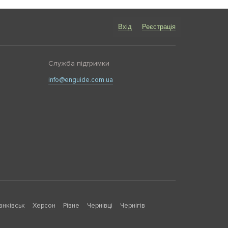
Вхід
Реєстрація
Служба підтримки
info@enguide.com.ua
анківськ
Херсон
Рівне
Чернівці
Чернігів