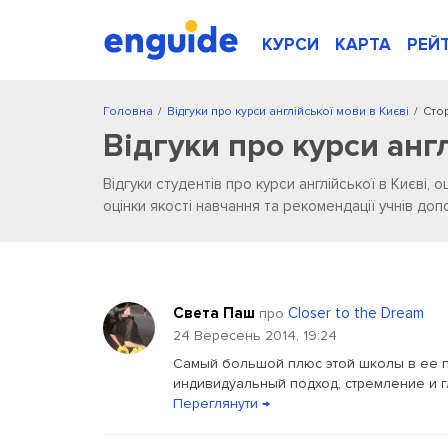
КУРСИ
КАРТА
РЕЙ
Головна
/
Відгуки про курси англійської мови в Києві
/
Стор
Відгуки про курси анг
Відгуки студентів про курси англійської в Києві, о
оцінки якості навчання та рекомендації учнів д
Света Паш
Closer to the Dream
про
24 Вересень 2014, 19:24
Самый большой плюс этой школы в ее п
индивидуальный подход, стремление и г
Переглянути →