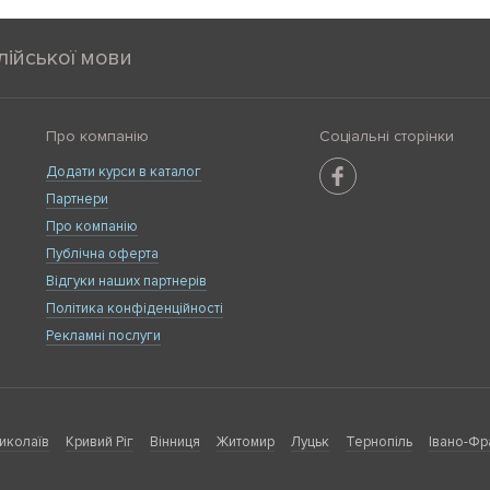
лійської мови
Про компанію
Соціальні сторінки
Додати курси в каталог
Партнери
Про компанію
Публічна оферта
Відгуки наших партнерів
Політика конфіденційності
Рекламні послуги
иколаїв
Кривий Ріг
Вінниця
Житомир
Луцьк
Тернопіль
Івано-Фр