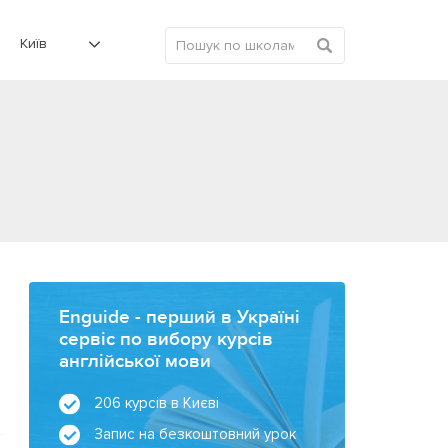
Київ
Enguide - перший в Україні
сервіс по вибору курсів
англійської мови
и
206 курсів в Києві
Запис на безкоштовний урок