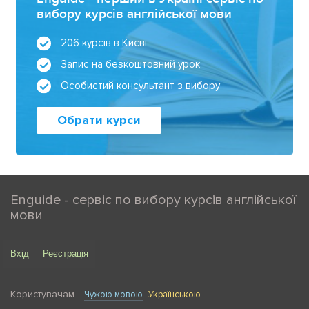
вибору курсів англійської мови
206 курсів в Києві
Запис на безкоштовний урок
Особистий консультант з вибору
Обрати курси
Enguide - сервіс по вибору курсів англійської
мови
Вхід
Реєстрація
Користувачам
Чужою мовою
Українською