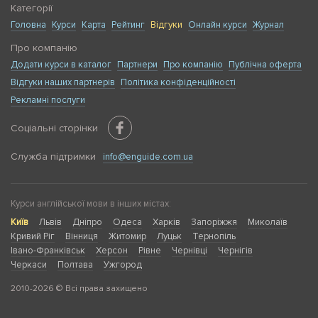
Категорії
Головна
Курси
Карта
Рейтинг
Відгуки
Онлайн курси
Журнал
Про компанію
Додати курси в каталог
Партнери
Про компанію
Публічна оферта
Відгуки наших партнерів
Політика конфіденційності
Рекламні послуги
Соціальні сторінки
Служба підтримки
info@enguide.com.ua
Курси англійської мови в інших містах:
Київ
Львів
Дніпро
Одеса
Харків
Запоріжжя
Миколаїв
Кривий Ріг
Вінниця
Житомир
Луцьк
Тернопіль
Івано-Франківськ
Херсон
Рівне
Чернівці
Чернігів
Черкаси
Полтава
Ужгород
2010-2026 © Всі права захищено