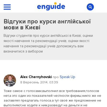
Відгуки про курси англійської
мови в Києві
Відгуки студентів про курси англійської в Києві, оцінки
якості навчання та рекомендації учнів, оцінки якості
навчання та рекомендації учнів допоможуть вам
визначитися з вибором
Alex Chernyhovski
Speak Up
про
8 Вересень 2014, 03:39
Тоже самое с голосами,выполнил все требования,голосов
нет,а это один из показателей честности фирмы,никто же не
заставлял предлагать голоса,а тут своё же предложение не
выполняют,не ходите к ним,разведут на деньги и не