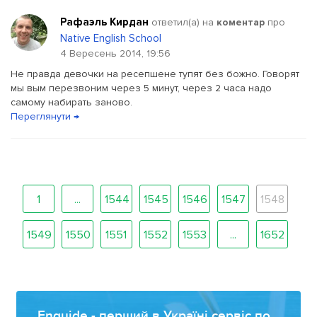
Рафаэль Кирдан
ответил(a) на
коментар
про
Native English School
4 Вересень 2014, 19:56
Не правда девочки на ресепшене тупят без божно. Говорят
мы вым перезвоним через 5 минут, через 2 часа надо
самому набирать заново.
Переглянути →
1
...
1544
1545
1546
1547
1548
1549
1550
1551
1552
1553
...
1652
Enguide - перший в Україні сервіс по